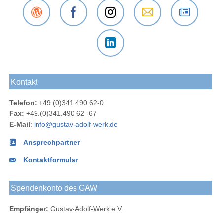
Der
Das
Das
E-Mail
Der
Gustav-
Gustav-
Gustav-
an das
Newsletter
Adolf-
Adolf-
Adolf-
Gustav-
des
Das
Werk
Werk
Werk
Adolf-
Gustav-
Gustav-
Blog
bei
bei
Werk
Adolf-
Kontakt
Adolf-
Facebook
Instagram
Werks
Werk
Telefon:
+49.(0)341.490 62-0
bei
Fax:
+49.(0)341.490 62 -67
LinkedIn
E-Mail
:
info@gustav-adolf-werk.de
Ansprechpartner
Kontaktformular
Spendenkonto des GAW
Empfänger:
Gustav-Adolf-Werk e.V.