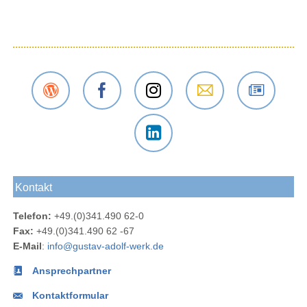
Der
Das
Das
E-Mail
Der
Gustav-
Gustav-
Gustav-
an das
Newsletter
Adolf-
Adolf-
Adolf-
Gustav-
des
Das
Werk
Werk
Werk
Adolf-
Gustav-
Gustav-
Blog
bei
bei
Werk
Adolf-
Kontakt
Adolf-
Facebook
Instagram
Werks
Werk
Telefon:
+49.(0)341.490 62-0
bei
Fax:
+49.(0)341.490 62 -67
LinkedIn
E-Mail
:
info@gustav-adolf-werk.de
Ansprechpartner
Kontaktformular