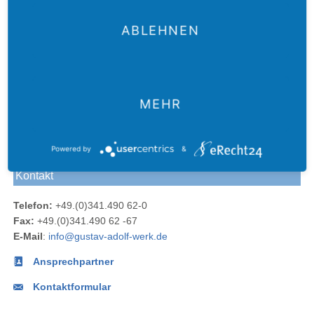
ABLEHNEN
MEHR
Der
Das
Das
E-Mail
Der
Gustav-
Gustav-
Gustav-
an das
Newsletter
Adolf-
Adolf-
Adolf-
Gustav-
des
Das
Werk
Werk
Werk
Adolf-
Gustav-
Powered by
&
Gustav-
Blog
bei
bei
Werk
Adolf-
Kontakt
Adolf-
Facebook
Instagram
Werks
Werk
Telefon:
+49.(0)341.490 62-0
bei
Fax:
+49.(0)341.490 62 -67
LinkedIn
E-Mail
:
info@gustav-adolf-werk.de
Ansprechpartner
Kontaktformular