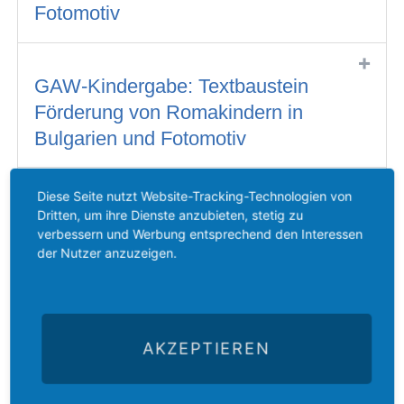
Fotomotiv
GAW-Kindergabe: Textbaustein
Förderung von Romakindern in
Bulgarien und Fotomotiv
Diese Seite nutzt Website-Tracking-Technologien von
Ukrainenothilfe des GAW:
Dritten, um ihre Dienste anzubieten, stetig zu
Textbaustein und Fotomotiv
verbessern und Werbung entsprechend den Interessen
der Nutzer anzuzeigen.
Syrienhilfe des GAW: Textbaustein
und Fotomotiv
AKZEPTIEREN