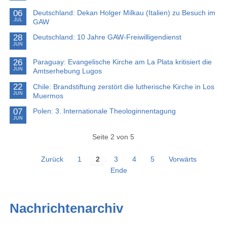
06
Deutschland: Dekan Holger Milkau (Italien) zu Besuch im
JUL
GAW
28
Deutschland: 10 Jahre GAW-Freiwilligendienst
JUN
26
Paraguay: Evangelische Kirche am La Plata kritisiert die
JUN
Amtserhebung Lugos
22
Chile: Brandstiftung zerstört die lutherische Kirche in Los
JUN
Muermos
07
Polen: 3. Internationale Theologinnentagung
JUN
Seite 2 von 5
Zurück
1
2
3
4
5
Vorwärts
Ende
Nachrichtenarchiv