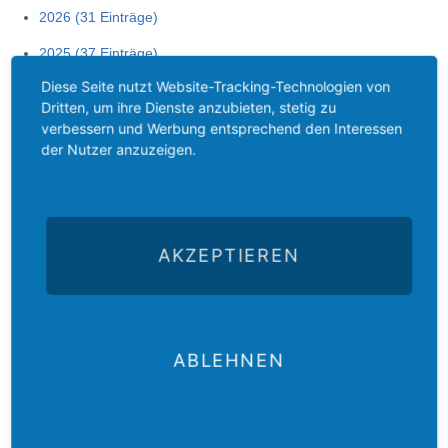
2026 (31 Einträge)
2025 (37 Einträge)
Diese Seite nutzt Website-Tracking-Technologien von
2024 (40 Einträge)
Dritten, um ihre Dienste anzubieten, stetig zu
2023 (39 Einträge)
verbessern und Werbung entsprechend den Interessen
der Nutzer anzuzeigen.
2022 (39 Einträge)
2021 (60 Einträge)
2020 (65 Einträge)
AKZEPTIEREN
2019 (68 Einträge)
2018 (53 Einträge)
2017 (60 Einträge)
ABLEHNEN
2016 (69 Einträge)
2015 (78 Einträge)