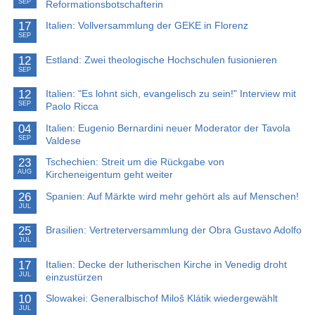
SEP
Reformationsbotschafterin
17
Italien: Vollversammlung der GEKE in Florenz
SEP
12
Estland: Zwei theologische Hochschulen fusionieren
SEP
12
Italien: "Es lohnt sich, evangelisch zu sein!" Interview mit
SEP
Paolo Ricca
04
Italien: Eugenio Bernardini neuer Moderator der Tavola
SEP
Valdese
23
Tschechien: Streit um die Rückgabe von
AUG
Kircheneigentum geht weiter
26
Spanien: Auf Märkte wird mehr gehört als auf Menschen!
JUL
25
Brasilien: Vertreterversammlung der Obra Gustavo Adolfo
JUL
17
Italien: Decke der lutherischen Kirche in Venedig droht
JUL
einzustürzen
10
Slowakei: Generalbischof Miloš Klátik wiedergewählt
JUL