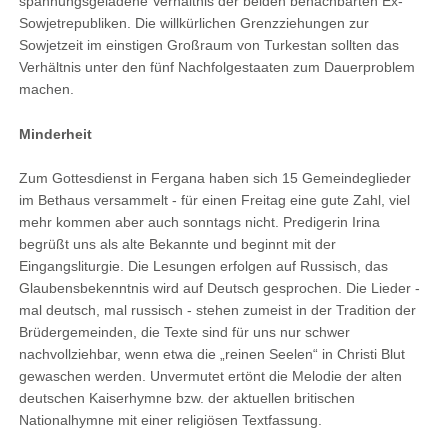
spannungsgeladene Verhältnis der beiden benachbarten Ex-
Sowjetrepubliken. Die willkürlichen Grenzziehungen zur
Sowjetzeit im einstigen Großraum von Turkestan sollten das
Verhältnis unter den fünf Nachfolgestaaten zum Dauerproblem
machen.
Minderheit
Zum Gottesdienst in Fergana haben sich 15 Gemeindeglieder
im Bethaus versammelt - für einen Freitag eine gute Zahl, viel
mehr kommen aber auch sonntags nicht. Predigerin Irina
begrüßt uns als alte Bekannte und beginnt mit der
Eingangsliturgie. Die Lesungen erfolgen auf Russisch, das
Glaubensbekenntnis wird auf Deutsch gesprochen. Die Lieder -
mal deutsch, mal russisch - stehen zumeist in der Tradition der
Brüdergemeinden, die Texte sind für uns nur schwer
nachvollziehbar, wenn etwa die „reinen Seelen“ in Christi Blut
gewaschen werden. Unvermutet ertönt die Melodie der alten
deutschen Kaiserhymne bzw. der aktuellen britischen
Nationalhymne mit einer religiösen Textfassung.