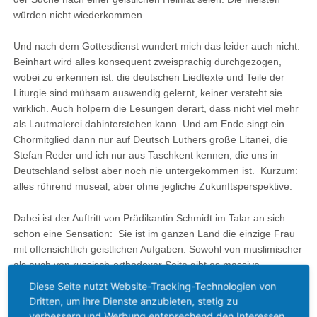
würden nicht wiederkommen.
Und nach dem Gottesdienst wundert mich das leider auch nicht:
Beinhart wird alles konsequent zweisprachig durchgezogen,
wobei zu erkennen ist: die deutschen Liedtexte und Teile der
Liturgie sind mühsam auswendig gelernt, keiner versteht sie
wirklich. Auch holpern die Lesungen derart, dass nicht viel mehr
als Lautmalerei dahinterstehen kann. Und am Ende singt ein
Chormitglied dann nur auf Deutsch Luthers große Litanei, die
Stefan Reder und ich nur aus Taschkent kennen, die uns in
Deutschland selbst aber noch nie untergekommen ist. Kurzum:
alles rührend museal, aber ohne jegliche Zukunftsperspektive.
Dabei ist der Auftritt von Prädikantin Schmidt im Talar an sich
schon eine Sensation: Sie ist im ganzen Land die einzige Frau
mit offensichtlich geistlichen Aufgaben. Sowohl von muslimischer
als auch von russisch-orthodoxer Seite gibt es massive
Bedenken gegen ihre Amtsführung.
Diese Seite nutzt Website-Tracking-Technologien von
Dritten, um ihre Dienste anzubieten, stetig zu
Das Kirchengebäude in Taschkent
verbessern und Werbung entsprechend den Interessen