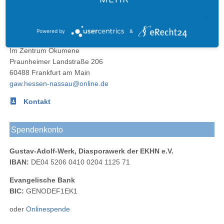
Gustav-
Blog
bei
bei
Werk
Adolf-
Kontakt
Adolf-
Facebook
Instagram
Hessen
Werks
Werk
Powered by
&
Nassau
Geschäftsstelle des GAW Hessen-Nassau
bei
Im Zentrum Ökumene
LinkedIn
Praunheimer Landstraße 206
60488 Frankfurt am Main
gaw.hessen-nassau@online.de
Kontakt
Spendenkonto
Gustav-Adolf-Werk, Diasporawerk der EKHN e.V.
IBAN:
DE04 5206 0410 0204 1125 71
Evangelische Bank
BIC:
GENODEF1EK1
oder
Onlinespende