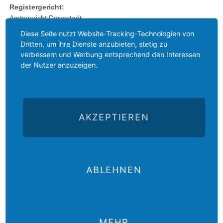
Registergericht:
Amtsgericht Darmstadt
Registernummer 8 VR 957
Diese Seite nutzt Website-Tracking-Technologien von
Dritten, um ihre Dienste anzubieten, stetig zu
Webdesign:
verbessern und Werbung entsprechend den Interessen
www.kommunikatisten.de
der Nutzer anzuzeigen.
AKZEPTIEREN
ABLEHNEN
Der
Das
Das
E-Mail
Der
Gustav-
Gustav-
Gustav-
an das
Newsletter
Adolf-
Adolf-
Adolf-
Gustav-
des
Das
MEHR
Werk
Werk
Werk
Adolf-
Gustav-