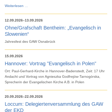
Hanau:
Weiterlesen …
Frauenmahl
"Macht
12.09.2026–13.09.2026
einander
Ohne/Grafschaft Bentheim: „Evangelisch in
Mut"
Slowenien“
Jahresfest des GAW Osnabrück
15.09.2026
Hannover: Vortrag "Evangelisch in Polen"
Ort: Paul-Gerhard-Kirche in Hannover-Badenstedt, Zeit: 17 Uhr
Andacht und Vortrag von Agnieszka Godfrejów-Tarnogórska,
Sprecherin der Evangelischen Kirche A.B. in Polen
20.09.2026–22.09.2026
Loccum: Delegiertenversammlung des GAW
der EKD