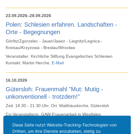
23.09.2026–28.09.2026
Polen: Schlesien erfahren. Landschaften -
Orte - Begegnungen
Görlitz/Zgorzelec - Jauer/Jawor - Liegnitz/Legnica -
Kreisau/Krzyzowa - Breslau/Wrocław
Veranstalter: Kirchliche Stiftung Evangelisches Schlesien
Kontakt: Martin Herche,
E-Mail
16.10.2026
Gütersloh: Frauenmahl "Mut: Mutig -
unkonventionell - trotzdem!"
Zeit: 18.30 - 21.30 Uhr, Ort: Matthäuskirche, Gütersloh
Co-Veranstalterin: GAW-Frauenarbeit in Westfalen
Gütersloh:
Weiterlesen …
Diese Seite nutzt Website-Tracking-Technologien von
Frauenmahl
Dritten, um ihre Dienste anzubieten, stetig zu