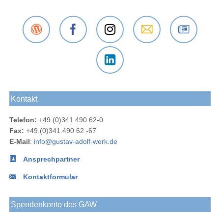
Der
Das
Das
E-Mail
Der
Gustav-
Gustav-
Gustav-
an das
Newsletter
Adolf-
Adolf-
Adolf-
Gustav-
des
Das
Werk
Werk
Werk
Adolf-
Gustav-
Gustav-
Blog
bei
bei
Werk
Adolf-
Kontakt
Adolf-
Facebook
Instagram
Werks
Werk
Telefon:
+49.(0)341.490 62-0
bei
Fax:
+49.(0)341.490 62 -67
LinkedIn
E-Mail
:
info@gustav-adolf-werk.de
Ansprechpartner
Kontaktformular
Spendenkonto des GAW