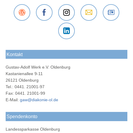
Der
Das
Das
E-Mail
Der
Gustav-
Gustav-
Gustav-
an das
Newsletter
Adolf-
Adolf-
Adolf-
Gustav-
des
Das
Werk
Werk
Werk
Adolf-
Gustav-
Gustav-
Blog
Oldenburg
bei
Werk
Adolf-
Kontakt
Adolf-
bei
Instagram
Oldenburg
Werks
Werk
Facebook
Gustav-Adolf Werk e.V. Oldenburg
bei
Kastanienallee 9-11
LinkedIn
26121 Oldenburg
Tel.: 0441. 21001-97
Fax: 0441. 21001-99
E-Mail:
gaw@diakonie-ol.de
Spendenkonto
Landessparkasse Oldenburg