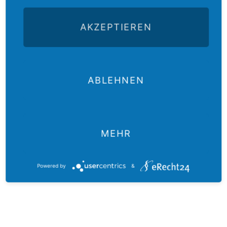
AKZEPTIEREN
ABLEHNEN
Projektkatalog zum Blättern
Download von Projektbeschreibungen
Projektfotos
MEHR
Infos und Kontaktdaten zu mehr als 50 evangelischen
Partnerkirchen
zum Lesen im Internet und zum Teilen in sozialen
Powered by
&
Netzwerken