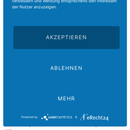
verbessern und Werbung entsprechend den Interessen
der Nutzer anzuzeigen.
AKZEPTIEREN
ABLEHNEN
Belgien:
Sanierung des Pfarrhauses in Cuesmes
MEHR
Nicht einmal 1% der Bevölkerung in Belgien sind evangelisch!
Kirchliche Gebäude müssen von der Gemeinde erhalten
werden.
Powered by
&
Dafür benötigt die Gemeinde in Cuesmes dringend finanzielle