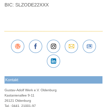
BIC: SLZODE22XXX
Der
Das
Das
E-Mail
Der
Gustav-
Gustav-
Gustav-
an das
Newsletter
Adolf-
Adolf-
Adolf-
Gustav-
des
Das
Werk
Werk
Werk
Adolf-
Gustav-
Gustav-
Blog
Oldenburg
bei
Werk
Adolf-
Kontakt
Adolf-
bei
Instagram
Oldenburg
Werks
Werk
Facebook
Gustav-Adolf Werk e.V. Oldenburg
bei
Kastanienallee 9-11
LinkedIn
26121 Oldenburg
Tel.: 0441. 21001-97