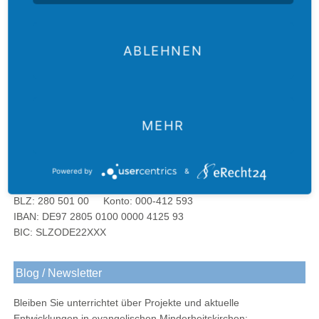
Kontakt
Adolf-
bei
Instagram
Oldenburg
Werks
Werk
Facebook
Gustav-Adolf Werk e.V. Oldenburg
bei
ABLEHNEN
Kastanienallee 9-11
LinkedIn
26121 Oldenburg
Tel.: 0441. 21001-97
Fax: 0441. 21001-99
E-Mail:
gaw@diakonie-ol.de
MEHR
Spendenkonto
Powered by
&
Landessparkasse Oldenburg
BLZ: 280 501 00 Konto: 000-412 593
IBAN: DE97 2805 0100 0000 4125 93
BIC: SLZODE22XXX
Blog / Newsletter
Bleiben Sie unterrichtet über Projekte und aktuelle
Entwicklungen in evangelischen Minderheitskirchen: