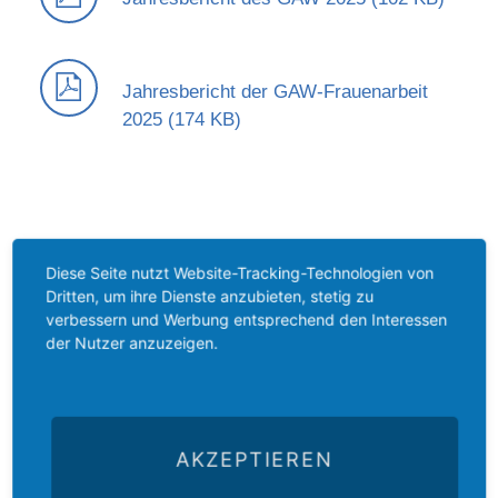
Jahresbericht der GAW-Frauenarbeit
2025 (174 KB)
Diese Seite nutzt Website-Tracking-Technologien von
Dritten, um ihre Dienste anzubieten, stetig zu
verbessern und Werbung entsprechend den Interessen
der Nutzer anzuzeigen.
Der
Das
Das
E-Mail
Der
Gustav-
Gustav-
Gustav-
an das
Newsletter
Adolf-
Adolf-
Adolf-
Gustav-
des
AKZEPTIEREN
Das
Werk
Werk
Werk
Adolf-
Gustav-
Gustav-
Blog
Oldenburg
bei
Werk
Adolf-