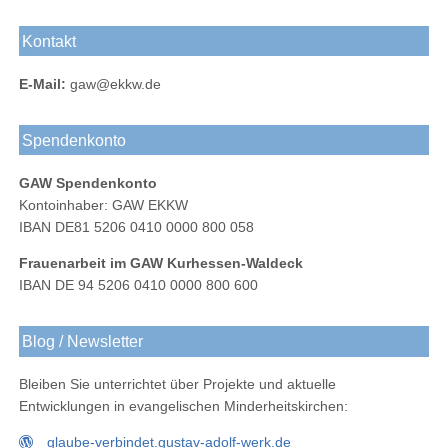
Werk
Werk
Werk
Adolf-
Gustav-
Gustav-
Blog
Kurhessen-
bei
Werk
Adolf-
Kontakt
Adolf-
Waldeck
Instagram
Berlin
Werks
Werk
bei
E-Mail:
gaw@ekkw.de
bei
Facebook
LinkedIn
Spendenkonto
GAW Spendenkonto
Kontoinhaber: GAW EKKW
IBAN DE81 5206 0410 0000 800 058
Frauenarbeit im GAW Kurhessen-Waldeck
IBAN DE 94 5206 0410 0000 800 600
Blog / Newsletter
Bleiben Sie unterrichtet über Projekte und aktuelle
Entwicklungen in evangelischen Minderheitskirchen:
glaube-verbindet.gustav-adolf-werk.de