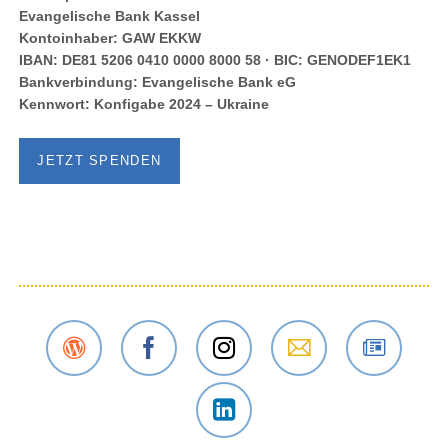
Evangelische Bank Kassel
Kontoinhaber: GAW EKKW
IBAN: DE81 5206 0410 0000 8000 58 · BIC: GENODEF1EK1
Bankverbindung: Evangelische Bank eG
Kennwort: Konfigabe 2024 – Ukraine
JETZT SPENDEN
Der
Das
Das
E-Mail
Der
Gustav-
Gustav-
Gustav-
an das
Newsletter
Adolf-
Adolf-
Adolf-
Gustav-
des
Das