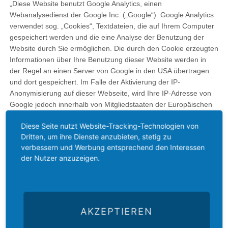
„Diese Website benutzt Google Analytics, einen
Webanalysedienst der Google Inc. („Google“). Google Analytics
verwendet sog. „Cookies“, Textdateien, die auf Ihrem Computer
gespeichert werden und die eine Analyse der Benutzung der
Website durch Sie ermöglichen. Die durch den Cookie erzeugten
Informationen über Ihre Benutzung dieser Website werden in
der Regel an einen Server von Google in den USA übertragen
und dort gespeichert. Im Falle der Aktivierung der IP-
Anonymisierung auf dieser Webseite, wird Ihre IP-Adresse von
Google jedoch innerhalb von Mitgliedstaaten der Europäischen
Union oder in anderen Vertragsstaaten des Abkommens über
Diese Seite nutzt Website-Tracking-Technologien von
den Europäischen Wirtschaftsraum zuvor gekürzt. Nur in
Dritten, um ihre Dienste anzubieten, stetig zu
Ausnahmefällen wird die volle IP-Adresse an einen Server von
verbessern und Werbung entsprechend den Interessen
Google in den USA übertragen und dort gekürzt. Im Auftrag des
der Nutzer anzuzeigen.
Betreibers dieser Website wird Google diese Informationen
benutzen, um Ihre Nutzung der Website auszuwerten, um
Reports über die Websiteaktivitäten zusammenzustellen und um
weitere mit der Websitenutzung und der Internetnutzung
verbundene Dienstleistungen gegenüber dem Websitebetreiber
AKZEPTIEREN
zu erbringen. Die im Rahmen von Google Analytics von Ihrem
Browser übermittelte IP-Adresse wird nicht mit anderen Daten