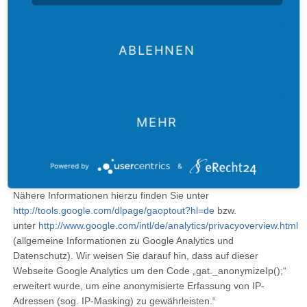
von Google zusammengeführt. Sie können die Speicherung der
Cookies durch eine entsprechende Einstellung Ihrer Browser-
Software verhindern; wir weisen Sie jedoch darauf hin, dass Sie
ABLEHNEN
in diesem Fall gegebenenfalls nicht sämtliche Funktionen dieser
Website vollumfänglich werden nutzen können. Sie können
darüber hinaus die Erfassung der durch das Cookie erzeugten
und auf Ihre Nutzung der Website bezogenen Daten (inkl. Ihrer
IP-Adresse) an Google sowie die Verarbeitung dieser Daten
MEHR
durch Google verhindern, indem sie das unter dem folgenden
Link (
http://tools.google.com/dlpage/gaoptout?hl=de
) verfügbare
Browser-Plugin herunterladen und installieren.
Powered by
&
Nähere Informationen hierzu finden Sie unter
http://tools.google.com/dlpage/gaoptout?hl=de
bzw.
unter
http://www.google.com/intl/de/analytics/privacyoverview.html
(allgemeine Informationen zu Google Analytics und
Datenschutz). Wir weisen Sie darauf hin, dass auf dieser
Webseite Google Analytics um den Code „gat._anonymizeIp();“
erweitert wurde, um eine anonymisierte Erfassung von IP-
Adressen (sog. IP-Masking) zu gewährleisten.“