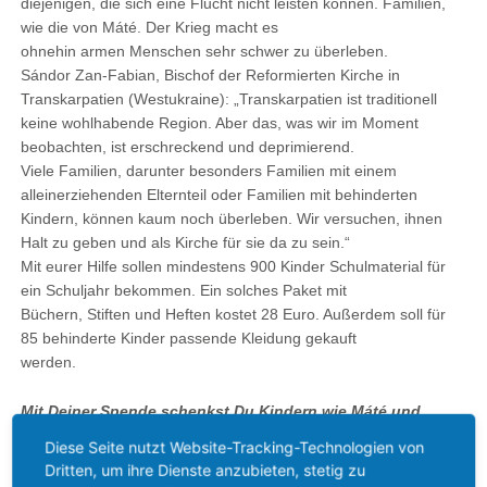
diejenigen, die sich eine Flucht nicht leisten können. Familien,
wie die von Máté. Der Krieg macht es
ohnehin armen Menschen sehr schwer zu überleben.
Sándor Zan-Fabian, Bischof der Reformierten Kirche in
Transkarpatien (Westukraine): „Transkarpatien ist traditionell
keine wohlhabende Region. Aber das, was wir im Moment
beobachten, ist erschreckend und deprimierend.
Viele Familien, darunter besonders Familien mit einem
alleinerziehenden Elternteil oder Familien mit behinderten
Kindern, können kaum noch überleben. Wir versuchen, ihnen
Halt zu geben und als Kirche für sie da zu sein.“
Mit eurer Hilfe sollen mindestens 900 Kinder Schulmaterial für
ein Schuljahr bekommen. Ein solches Paket mit
Büchern, Stiften und Heften kostet 28 Euro. Außerdem soll für
85 behinderte Kinder passende Kleidung gekauft
werden.
Mit Deiner Spende schenkst Du Kindern wie Máté und
seiner Familie eine Chance auf ein besseres Leben.
Diese Seite nutzt Website-Tracking-Technologien von
Dritten, um ihre Dienste anzubieten, stetig zu
Weiterführende, aktuelle Informationen zu den