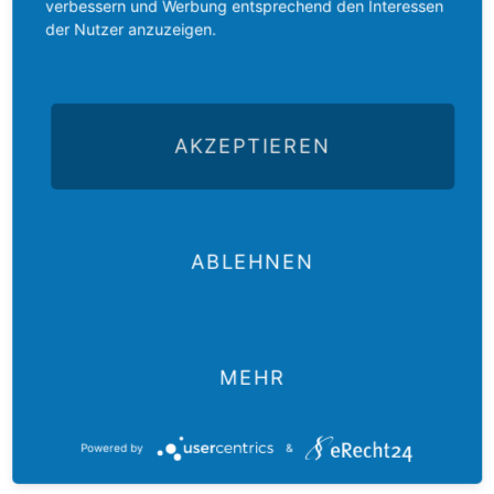
verbessern und Werbung entsprechend den Interessen
unterstützten Projekten
der Nutzer anzuzeigen.
Spenden
Liebe Konfis, Eltern, Pat:innen und Großeltern,
AKZEPTIEREN
wir bitten Euch und Sie herzlich, mit Eurer Spende, Kinder und
Jugendliche weltweit zu unterstützen – entweder über Euer/Ihr
Pfarramt oder durch Direktüberweisung an das Gustav-Adolf-
Werk Bayern.
ABLEHNEN
Spendenkonto
Gustav-Adolf-Werk Bayern
IBAN: DE 65 7656 0060 0000 0245 54
BIC: GENODEF1ANS
MEHR
(VR-Bank Mittelfranken Mitte)
Stichwort: KonfiDank 2025
Powered by
&