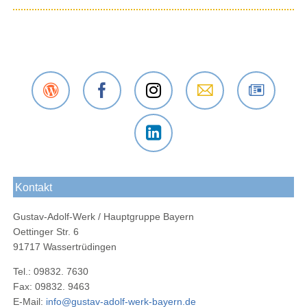
Der
Das
Das
E-Mail
Der
Gustav-
Gustav-
Gustav-
an das
Newsletter
Adolf-
Adolf-
Adolf-
Gustav-
des
Das
Werk
Werk
Werk
Adolf-
Gustav-
Gustav-
Blog
bei
bei
Werk
Adolf-
Kontakt
Adolf-
Facebook
Instagram
Bayern
Werks
Werk
Gustav-Adolf-Werk / Hauptgruppe Bayern
bei
Oettinger Str. 6
LinkedIn
91717 Wassertrüdingen
Tel.: 09832. 7630
Fax: 09832. 9463
E-Mail:
info@gustav-adolf-werk-bayern.de