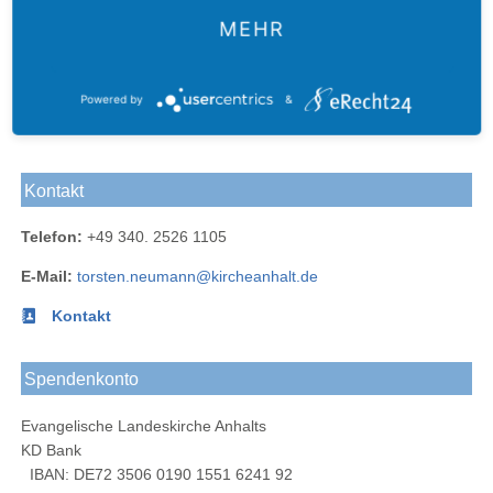
MEHR
Der
Das
Das
E-Mail
Der
Gustav-
Gustav-
Gustav-
an das
Newsletter
Powered by
&
Adolf-
Adolf-
Adolf-
Gustav-
des
Das
Werk
Werk
Werk
Adolf-
Gustav-
Gustav-
Blog
bei
bei
Werk
Adolf-
Kontakt
Adolf-
Facebook
Instagram
Anhalt
Werks
Werk
Telefon:
+49 340. 2526 1105
bei
LinkedIn
E-Mail:
torsten.neumann@kircheanhalt.de
Kontakt
Spendenkonto
Evangelische Landeskirche Anhalts
KD Bank
IBAN: DE72 3506 0190 1551 6241 92