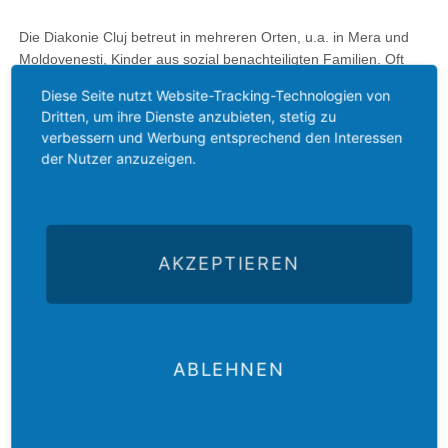
Die Diakonie Cluj betreut in mehreren Orten, u.a. in Mera und
Moldovenesti, Kinder aus sozial benachteiligten Familien. Oft
sind das Roma-Familien. Kinder im Vorschulalter werden auf die
Diese Seite nutzt Website-Tracking-Technologien von
Schule vorbereitet und Schulkinder werden nach der Schule
Dritten, um ihre Dienste anzubieten, stetig zu
betreut – mit Hausaufgabenhilfe, Mittagessen,
verbessern und Werbung entsprechend den Interessen
Freizeitbeschäftigung.
der Nutzer anzuzeigen.
Bankverbindung GAW-Anhalt
Evangelische Landeskirche Anhalts
IBAN: DE72 3506 0190 1551 6241 92
AKZEPTIEREN
BIC: GENODED1DKD
Verwendungszweck: GAW Kindergabe
ABLEHNEN