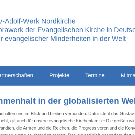
v-Adolf-Werk Nordkirche
orawerk der Evangelischen Kirche in Deuts
r evangelischer Minderheiten in der Welt
rtnerschaften
Projekte
Termine
Mitm
ichte und Dank
Unsere Projekte
Mitglie
menhalt in der globalisierten Wel
Projektkatalog
Zweiggr
tnerkirchen
behalten uns im Blick und bleiben verbunden. Dafür steht das Gustav
Projekte der Frauenarbeit
Zweiggr
ucht, gilt auch für unsere evangelische Kirchenfamilie: Die großen wi
Konfigabe
Zweigg
andten, die Armen und die Reichen, die Progressiveren und die Kon