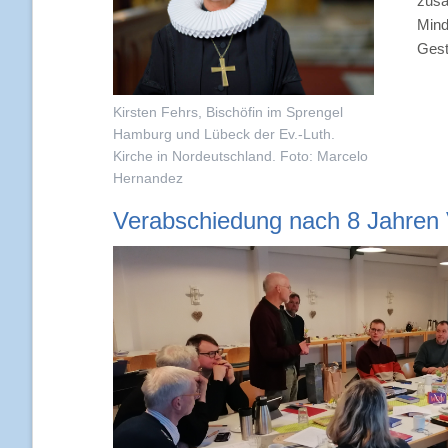
zusa
Finanz- und Beitragso
Mind
Gest
Jahresberichte
Kirsten Fehrs, Bischöfin im Sprengel
Hamburg und Lübeck der Ev.-Luth.
Kirche in Nordeutschland. Foto: Marcelo
Hernandez
Verabschiedung nach 8 Jahren 