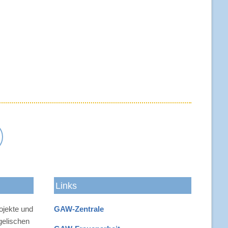
-
Links
rojekte und
GAW-Zentrale
n
gelischen