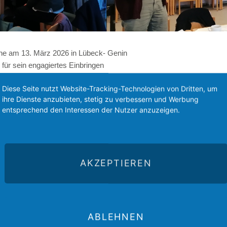
he am 13. März 2026 in Lübeck- Genin
für sein engagiertes Einbringen
n 8 Jahren verabschiedet.
Diese Seite nutzt Website-Tracking-Technologien von Dritten, um
hlt.
ihre Dienste anzubieten, stetig zu verbessern und Werbung
entsprechend den Interessen der Nutzer anzuzeigen.
nerkirchen
Soziale Netzwerke
AKZEPTIEREN
Hoffnung geben,
sind
ABLEHNEN
Wir benötig
neue