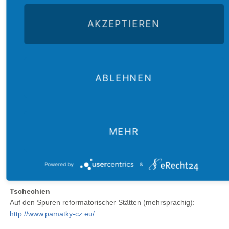
Wanderweg auf den Spuren der Bibelschmuggler:
http://www.wegdesbuches.eu/
AKZEPTIEREN
Polen
Überblick über Gästehäuser in lutherischen Gemeinden (nur
Polnisch):
ABLEHNEN
https://www.luteranie.pl/strona_glowna/parafialne_pokoje_goscinne
Rumänien
Transilvanien-Card für Besuch von Kirchenburgen und
Kulturveranstaltungen:
http://www.transilvania-card.ro/?lang=de
MEHR
Gästehäuser in Siebenbürgen:
https://www.siebenbuerger.de/zeitung/artikel/rumaenien/19860-
Powered by
&
aktuelle-liste-der-gaestehaeuser-in.html
Tschechien
Auf den Spuren reformatorischer Stätten (mehrsprachig):
http://www.pamatky-cz.eu/