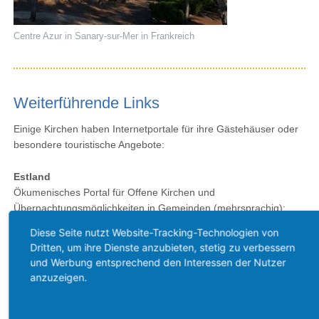
Centre Azur in Sanary-sur-Mer in Frankreich
Weiterführende Links
Einige Kirchen haben Internetportale für ihre Gästehäuser oder
besondere touristische Angebote:
Estland
Ökumenisches Portal für Offene Kirchen und
Übernachtungsmöglichkeiten in Gemeinden (mehrsprachig):
http://www.teelistekirikud.ekn.ee/2020/de/kirchen-mit-unterkunft/
Diese Seite nutzt Website-Tracking-Technologien von
Dritten, um ihre Dienste anzubieten, stetig zu verbessern
Italien
und Werbung entsprechend den Interessen der Nutzer
Gästehäuser der Waldenserkirche (mehrsprachig):
anzuzeigen.
http://www.casevaldesi.it
Österreich