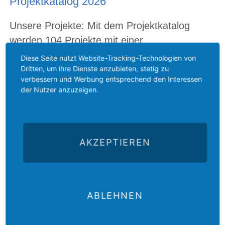
Projektkatalog 2026
Unsere Projekte: Mit dem Projektkatalog
werden 104 Projekte mit einer
Rahmensumme in Höhe von 1,9 Millionen
Diese Seite nutzt Website-Tracking-Technologien von
Euro unterstützt.
Dritten, um ihre Dienste anzubieten, stetig zu
verbessern und Werbung entsprechend den Interessen
Kontaktdaten der mehr als 50 evangelischen Partnerkirchen
der Nutzer anzuzeigen.
Projekte nach Ländern und Partnerkirchen
Vorstellung ausgewählter Projekte
Download
(PDF; 7,9 MB)
AKZEPTIEREN
ABLEHNEN