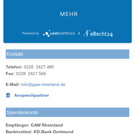
MEHR
Der
Das
Das
E-Mail
Der
Gustav-
Gustav-
Gustav-
an das
Newsletter
Powered by
&
Adolf-
Adolf-
Adolf-
Gustav-
des
Das
Werk
Werk
Werk
Adolf-
Gustav-
Gustav-
Blog
bei
bei
Werk
Adolf-
Kontakt
Adolf-
Facebook
Instagram
Rheinland
Werks
Werk
Telefon:
0228. 2427 485
bei
Fax:
0228. 2427 566
LinkedIn
E-Mail:
info@gaw-rheinland.de
Ansprechpartner
Spendenkonto
Empfänger: GAW Rheinland
Bankinstitut: KD-Bank Dortmund