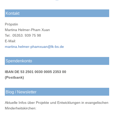
Das
Werk
Werk
Werk
Adolf-
Gustav-
Gustav-
Blog
bei
bei
Werk
Adolf-
Kontakt
Adolf-
Facebook
Instagram
Braunschweig
Werks
Werk
Pröpstin
bei
Martina Helmer-Pham Xuan
LinkedIn
Tel.: 05353. 939 75 98
E-Mail:
martina.helmer-phamxuan@lk-bs.de
Spendenkonto
IBAN DE 53 2501 0030 0005 2353 00
(Postbank)
Blog / Newsletter
Aktuelle Infos über Projekte und Entwicklungen in evangelischen
Minderheitskirchen: