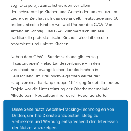
sog. Diaspora). Zunächst wurden vor allem
deutschstämmige Kirchen und Gemeinden unterstützt. Im
Laufe der Zeit hat sich das gewandelt. Heutzutage sind 50
protestantische Kirchen weltweit Partner des GAW. Von
Anfang an wichtig: Das GAW kümmert sich um alle
traditionelle protestantische Kirchen, also lutherische,
reformierte und unierte Kirchen.
Neben dem GAW – Bundesverband gibt es sog.
'Hauptgruppen' - also Landesverbände – in den
verschiedenen evangelischen Landeskirchen in
Deutschland. Im Braunschweigischen wurde der
Hauptverein / die Hauptgruppe 1844 gegründet. Ein erstes
Projekt war die Unterstützung der Oberharzgemeinde
Allrode beim Neuaufbau ihrer durch Feuer zerstörten
Kirche.
Diese Seite nutzt Website-Tracking-Technologien von
1844, 1869 und 1924 fanden die Jahresversammlungen
Dritten, um ihre Dienste anzubieten, stetig zu
verbessern und Werbung entsprechend den Interessen
des gesamten GAW in Braunschweig statt. Aus dem Jahre
der Nutzer anzuzeigen.
1924 wird begeistert berichtet: