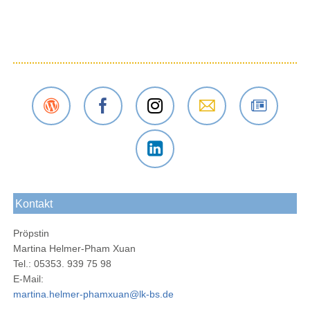
Der
Das
Das
E-Mail
Der
Gustav-
Gustav-
Gustav-
an das
Newsletter
Adolf-
Adolf-
Adolf-
Gustav-
des
Das
Werk
Werk
Werk
Adolf-
Gustav-
Gustav-
Blog
bei
bei
Werk
Adolf-
Kontakt
Adolf-
Facebook
Instagram
Braunschweig
Werks
Werk
Pröpstin
bei
Martina Helmer-Pham Xuan
LinkedIn
Tel.: 05353. 939 75 98
E-Mail:
martina.helmer-phamxuan@lk-bs.de