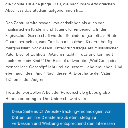
die Schule auf eine junge Frau, die nach ihrem erfolgreichen
Abschluss das Studium aufgenommen hat.
Das Zentrum wird sowohl von christlichen als auch von
muslimischen Kindern und Jugendlichen besucht. In der
kirgisischen Gesellschaft werden Behinderungen oft als Strafe
Gottes betrachtet, was Familien mit solchen Kindern häufig
marginalisiert. Vor diesem Hintergrund fragte ein muslimischer
Vater Bischof Eichholz: „Warum macht ihr das und kümmert
euch um mein Kind?“ Der Bischof antwortete: „Weil Gott jedes
menschliche Geschöpf liebt und sie unsere Liebe brauchen. Und
eben auch dein Kind.“ Nach dieser Antwort hatte der Vater
Tränen in den Augen.
Trotz der wertvollen Arbeit der Förderschule gibt es große
Herausforderungen. Der Unterricht wird vom
Bildungsministerium anerkannt und das Lehrpersonal von der
Diese Seite nutzt Website-Tracking-Technologien von
Dorfschule bezahlt, aber eine weitere Finanzierung der
Dritten, um ihre Dienste anzubieten, stetig zu
Betriebskosten durch den Staat gibt es nicht. Um den Erhalt des
verbessern und Werbung entsprechend den Interessen
Zentrums zu sichern, ist die Kirche dringend auf Unterstützung