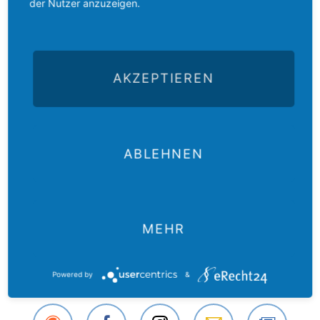
der Nutzer anzuzeigen.
angewiesen.
Wir wollen die Förderschule mit 5 000
Euro unterstützen.
AKZEPTIEREN
SPENDE FÜR "BILDUNGSWEGE ERÖFFNEN"
Partnerkirche:
Evangelisch-Lutherische Kirche in Kirgisistan
ABLEHNEN
Zurück
MEHR
Powered by
&