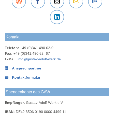
Der
Das
Das
E-Mail
Der
Gustav-
Gustav-
Gustav-
an das
Newsletter
Adolf-
Adolf-
Adolf-
Gustav-
des
Das
Werk
Werk
Werk
Adolf-
Gustav-
Gustav-
Blog
bei
bei
Werk
Adolf-
Kontakt
Adolf-
Facebook
Instagram
Werks
Werk
Telefon:
+49.(0)341.490 62-0
bei
Fax:
+49.(0)341.490 62 -67
LinkedIn
E-Mail
:
info@gustav-adolf-werk.de
Ansprechpartner
Kontaktformular
Spendenkonto des GAW
Empfänger:
Gustav-Adolf-Werk e.V.
IBAN:
DE42 3506 0190 0000 4499 11