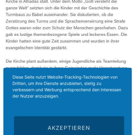
Kirche in Alhadas statt. Unter dem Motto „Gott versteht die
ganze Welt“ setzten sich die Kinder mit der Geschichte des
Turmbaus zu Babel auseinander. Sie diskutierten, ob die
Zerstörung des Turms und die Sprachenverwirrung eine Strafe
Gottes waren oder zum Schutz der Menschen geschahen. Dazu
gab es lustige themenbezogene Spiele und leckeres Essen. Die
Kinder hatten eine gute Zeit zusammen und wurden in ihrer
evangelischen Identität gestärkt.
Die Kirche plant außerdem, einige Jugendliche als Teamleitung
auszubilden, damit sie in ihren Gemeinden mehr Verantwortung
in der Jugendarbeit übernehmen können.
Diese Seite nutzt Website-Tracking-Technologien von
Dritten, um ihre Dienste anzubieten, stetig zu
Helfen Sie mit, die Kinder- und
verbessern und Werbung entsprechend den Interessen
der Nutzer anzuzeigen.
Jugendarbeit unserer Partnerkirche in
Portugal zu stärken!
JETZT SPENDEN
AKZEPTIEREN
Zurück