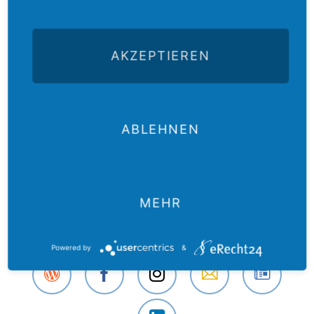
AKZEPTIEREN
Die ersten Schüler und Schülerinnen des Evangelischen
Schulzentrums in Wittenberg vor der Stadtkirche.
Foto: Ralf Mielke
ABLEHNEN
Zurück
MEHR
Powered by
&
Der
Das
Das
E-Mail
Der