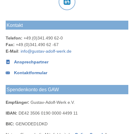
Gustav-
Gustav-
Gustav-
an das
Newsletter
Adolf-
Adolf-
Adolf-
Gustav-
des
Das
Werk
Werk
Werk
Adolf-
Gustav-
Gustav-
Blog
bei
bei
Werk
Adolf-
Kontakt
Adolf-
Facebook
Instagram
Werks
Werk
Telefon:
+49.(0)341.490 62-0
bei
Fax:
+49.(0)341.490 62 -67
LinkedIn
E-Mail
:
info@gustav-adolf-werk.de
Ansprechpartner
Kontaktformular
Spendenkonto des GAW
Empfänger:
Gustav-Adolf-Werk e.V.
IBAN:
DE42 3506 0190 0000 4499 11
BIC:
GENODED1DKD