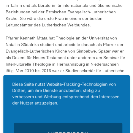
in Tallinn und als Beraterin für internationale und ökumenische
Beziehungen bei der Estnischen Evangelisch-Lutherischen
Kirche. Sie wäre die erste Frau in einem der beiden
Leitungsämter des Lutherischen Weltbundes.
Pfarrer Kenneth Mtata hat Theologie an der Universität von
Natal in Südafrika studiert und arbeitete danach als Pfarrer der
Evangelisch-Lutherischen Kirche von Simbabwe. Später war er
als Dozent für Neues Testament unter anderem am Seminar für
Interkulturelle Theologie in Hermannsburg in Niedersachsen
tätig. Von 2010 bis 2016 war er Studiensekretär für Lutherische
Theologie und Praxis beim Lutherischen Weltbund. Seit 2016
steht er dem Rat der Kirchen in Simbabwe als Generalsekretär
Diese Seite nutzt Website-Tracking-Technologien von
Dritten, um ihre Dienste anzubieten, stetig zu
vor.
verbessern und Werbung entsprechend den Interessen
der Nutzer anzuzeigen.
Der Lutherische Weltbund wurde 1947 als weltweite
Gemeinschaft lutherischer Kirchen gegründet. Ihm gehören 148
Mitgliedskirchen mit insgesamt 75,5 Millionen lutherischen
Christinnen und Christen in 99 Ländern an. Präsident des
Lutherischen Weltbundes ist Musa Panti Filibus, Erzbischof der