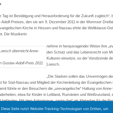
Jahresbericht
a
Jahresprojekt der Frauen
Stiftungen
Diaspora
Stipendien
Termine
e Tag ist Bestätigung und Herausforderung für die Zukunft zugleich“,
-Adolf-Preises, den sie am 9. Dezember 2011 in der Wormser Dreifal
Geschichte
Links
Gottesdienst
angelischen Kirche in Hessen und Nassau ehrte die Weltklasse-Geig
Urlaub bei F
. Die Musikerin
Weihnachtsa
nehme in herausragender Weise ihre „ev
Loesch überreicht Anne-
den Schutz und das Lebensrecht von Min
Kulturen einsetze, so der Vorsitzende d
n Gustav-Adolf-Preis 2011
Loesch.
„Die Starken sollen das Unvermögen der
ropst für Süd-Nassau und Mitglied der Kirchenleitung der Evangelisch
mit führte er den Besuchern die „urevangelische“ Haltung von Anne-S
erheiten, etwa für Kinder in Lettland, Rumänien und Weißrussland, e
l befänden. Mit dem Aphorismus „panta rhei“ als Metapher für die Proz
tischer Form zu hören sei. „Oft sind es diejenigen, denen das Fließe
Diese Seite nutzt Website-Tracking-Technologien von Dritten, um
ärte Propst Dr. Sigurd Rink den selbstlosen Einsatz der Preisträgeri