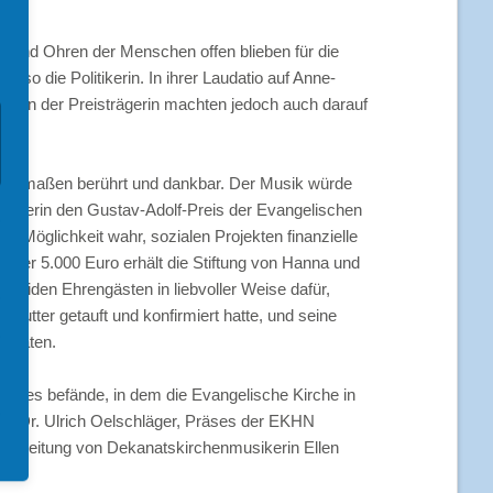
n und Ohren der Menschen offen blieben für die
 so die Politikerin. In ihrer Laudatio auf Anne-
täten der Preisträgerin machten jedoch auch darauf
eichermaßen berührt und dankbar. Der Musik würde
Musikerin den Gustav-Adolf-Preis der Evangelischen
 Möglichkeit wahr, sozialen Projekten finanzielle
 über 5.000 Euro erhält die Stiftung von Hanna und
n beiden Ehrengästen in liebvoller Weise dafür,
Mutter getauft und konfirmiert hatte, und seine
vitäten.
jahres befände, in dem die Evangelische Kirche in
e Dr. Ulrich Oelschläger, Präses der EKHN
er Leitung von Dekanatskirchenmusikerin Ellen