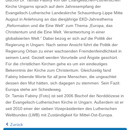
Bischof Dr. Tamás Fabiny von der Evangelischen-Lutherischen
Kirche Ungarns sprach auf dem Jahresempfang der
Evangelisch-Lutherische Landeskirche Schaumburg-Lippe Mitte
Augsut in Anlehnung an das diesjährige EKD-Jahresthema
„Reformation und die Eine Welt“ zum Thema „Europa, das
Christentum und die Eine Welt. Verantwortung in einer
globalisierten Welt.“ Dabei bezog er sich auf die Politik der
Regierung in Ungarn. Nach seiner Ansicht führt die Politik der
Regierung Orban zu einer wachsenden Fremdenfeindlichkeit in
seinem Land. Gezielt werden Vorurteile und Ängste geschürt.
Für die christlichen Kirchen gehe es um ein eindeutiges
Bekenntnis der Kirche zum Christentum. Gleichzeitig fand
Fabiny lobende Worte für all jene Menschen, die ungeachtet
dessen den Mut hätten, sich dagegen zu stemmen. Sein Fazit:
Europa stehe am Scheideweg.
Dr. Tamás Fabiny (Foto) ist seit 2006 Bischof der Norddiözese in
der Evangelisch-Lutherischen Kirche in Ungarn. Außerdem ist er
seit 2010 einer der sieben Vizepräsidenten des Lutherischen
Weltbundes (LWB) mit Zuständigkeit für Mittel-Ost-Europa.
Zurück