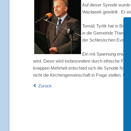
Auf dieser Synode wurde
Wacławek gewählt . Er wi
Tomáš Tyrlík hat in Brat
in die Gemeinde Třanovice
der Schlesischen Evangel
Ein mit Spannung erwarte
wird. Diese wird insbesondere durch ethische Frag
knappen Mehrheit entschied sich die Synode für die 
nicht die Kirchengemeinschaft in Frage stellen. Der
Zurück