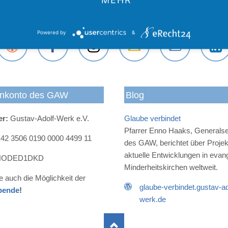
Powered by
&
Der
Das
Das
E-Mail
Der
Das
Gustav-
Gustav-
Gustav-
an das
Newsletter
Gustav
Adolf-
Adolf-
Adolf-
Gustav-
des
Adolf-
nkonto des GAW
Blog
Werk
Werk
Werk
Adolf-
Gustav-
Werk
Blog
bei
bei
Werk
Adolf-
bei
er:
Gustav-Adolf-Werk e.V.
Glaube verbindet
Facebook
Instagram
Werks
LinkedI
Pfarrer Enno Haaks, Generalse
2 3506 0190 0000 4499 11
des GAW, berichtet über Proje
aktuelle Entwicklungen in evan
ODED1DKD
Minderheitskirchen weltweit.
e auch die Möglichkeit der
glaube-verbindet.gustav-ad
pende
!
werk.de