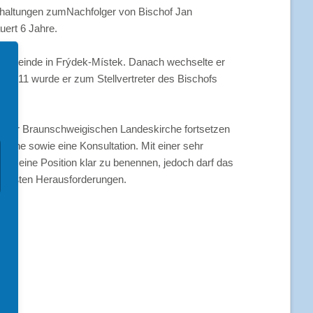
Predigten und Predigthilfen
thaltungen zumNachfolger von Bischof Jan
uert 6 Jahre.
Werbemittel
r Gemeinde in Frýdek-Místek. Danach wechselte er
Postkarten & Plakate
e zum Schulbeginn
er 2011 wurde er zum Stellvertreter des Bischofs
Corporate Design (intern)
reunden
Downloads (intern)
ktionen
ft zur Braunschweigischen Landeskirche fortsetzen
äche sowie eine Konsultation. Mit einer sehr
g, seine Position klar zu benennen, jedoch darf das
r größten Herausforderungen.