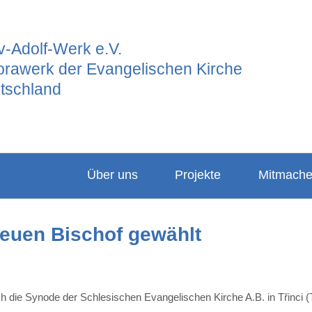
-Adolf-Werk e.V.
orawerk der Evangelischen Kirche
tschland
Über uns
Projekte
Mitmach
Ansprechpartner
Hauptgrupp
Partner
neuen Bischof gewählt
Vorstand
Frauenarbeit
Projekte
Leitbild
Junges GAW
Konfigabe
Satzung
Freiwilligend
Kindergabe
ich die Synode der Schlesischen Evangelischen Kirche A.B. in Třinci 