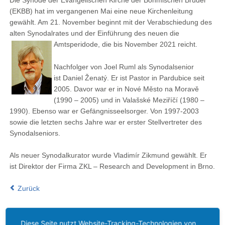
Die Synode der Evangelischen Kirche der Böhmischen Brüder
(EKBB) hat im vergangenen Mai eine neue Kirchenleitung
gewählt. Am 21. November beginnt mit der Verabschiedung des
alten Synodalrates und der Einführung des neuen die
Amtsperidode
, die bis November 2021 reicht.
Nachfolger von Joel Ruml als Synodalsenior
ist Daniel Ženatý. Er ist Pastor in Pardubice seit
2005. Davor war er in Nové Město na Moravě
(1990 – 2005) und in Valašské Meziříčí (1980 –
1990). Ebenso war er Gefängnisseelsorger. Von 1997-2003
sowie die letzten sechs Jahre war er erster Stellvertreter des
Synodalseniors.
Als neuer Synodalkurator wurde Vladimír Zikmund gewählt. Er
ist Direktor der Firma ZKL – Research and Development in Brno.
Zurück
Diese Seite nutzt Website-Tracking-Technologien von