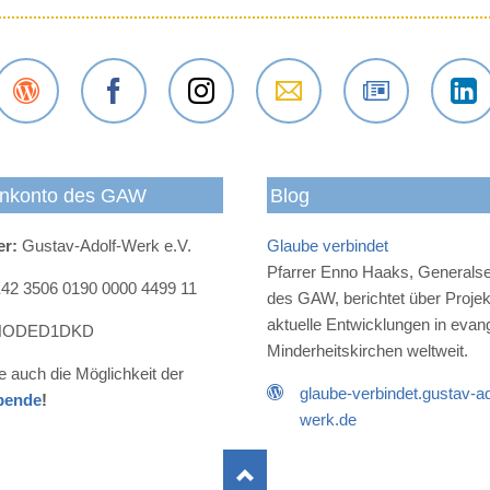
Der
Das
Das
E-Mail
Der
Das
Gustav-
Gustav-
Gustav-
an das
Newsletter
Gustav
Adolf-
Adolf-
Adolf-
Gustav-
des
Adolf-
nkonto des GAW
Blog
Werk
Werk
Werk
Adolf-
Gustav-
Werk
Blog
bei
bei
Werk
Adolf-
bei
er:
Gustav-Adolf-Werk e.V.
Glaube verbindet
Facebook
Instagram
Werks
LinkedI
Pfarrer Enno Haaks, Generalse
2 3506 0190 0000 4499 11
des GAW, berichtet über Proje
aktuelle Entwicklungen in evan
ODED1DKD
Minderheitskirchen weltweit.
e auch die Möglichkeit der
glaube-verbindet.gustav-ad
pende
!
werk.de