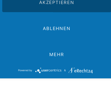
AKZEPTIEREN
 Hama waren und sind voll in die Hilfsarbeit eingebunden. Die Presby
ünften und in ihren teilweise beschädigten Häusern täglich etwa 800
nd Kleidung an mehr als 500 Familien verteilt. Die Presbyterianische 
ABLEHNEN
East Council of Churches) und der Ökumenische Rat der Kirchen hab
, als auch den Zivilisten in ganz Syrien, die dringend humanitäre Hil
in den USA angeschlossen, darunter die Evangelisch-Lutherische und 
MEHR
Powered by
&