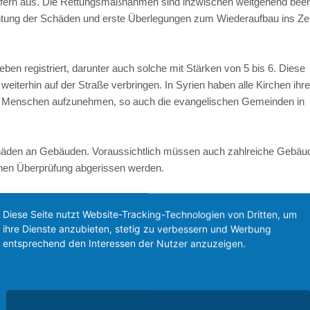
pfern aus. Die Rettungsmaßnahmen sind inzwischen weitgehend been
Jahresbericht
Jahresprojekt der Frauen
Stiftungen
htung der Schäden und erste Überlegungen zum Wiederaufbau ins Z
Diaspora
Stipendien
Termine
Geschichte
Links
Gottesdienst
 registriert, darunter auch solche mit Stärken von 5 bis 6. Diese
iterhin auf der Straße verbringen. In Syrien haben alle Kirchen ihre
Urlaub bei F
e Menschen aufzunehmen, so auch die evangelischen Gemeinden in
Weihnachtsa
äden an Gebäuden. Voraussichtlich müssen auch zahlreiche Gebäu
chen Überprüfung abgerissen werden.
 die syrische Regierung zwar insgesamt 275 Notunterkünfte (235 in Ale
Diese Seite nutzt Website-Tracking-Technologien von Dritten, um
darunter keine, die von NGOs oder Kirchen betrieben werden. Diese 
ihre Dienste anzubieten, stetig zu verbessern und Werbung
men, und sind auf eigene Spenden angewiesen.
entsprechend den Interessen der Nutzer anzuzeigen.
erstärkte ökumenische Arbeit zwischen verschiedenen Kirchen in Alep
ept für die Zeit nach der Katastrophe auszuarbeiten.