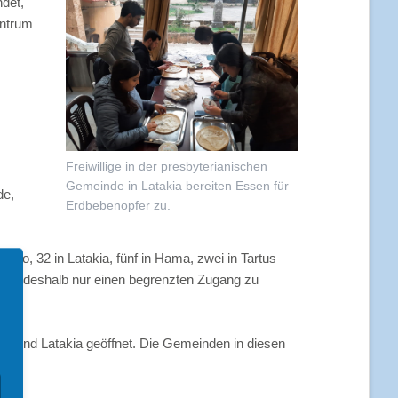
det,
Predigten und Predigthilfen
entrum
Werbemittel
Postkarten & Plakate
e zum Schulbeginn
Corporate Design (intern)
reunden
Downloads (intern)
ktionen
Freiwillige in der presbyterianischen
Gemeinde in Latakia bereiten Essen für
de,
Erdbebenopfer zu.
ppo, 32 in Latakia, fünf in Hama, zwei in Tartus
haben deshalb nur einen begrenzten Zugang zu
po und Latakia geöffnet. Die Gemeinden in diesen