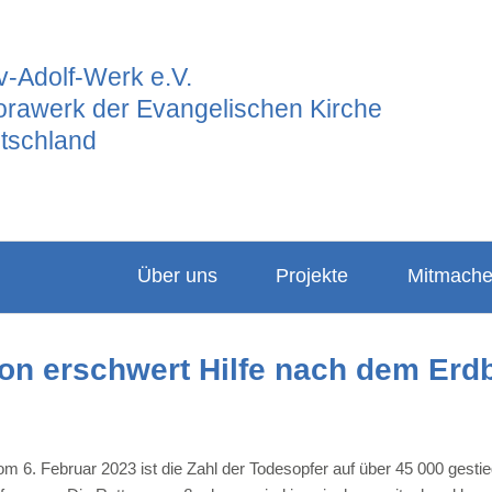
-Adolf-Werk e.V.
orawerk der Evangelischen Kirche
tschland
Über uns
Projekte
Mitmach
Ansprechpartner
Hauptgrupp
Partner
tion erschwert Hilfe nach dem Er
Vorstand
Frauenarbeit
Projekte
Leitbild
Junges GAW
Konfigabe
Satzung
Freiwilligend
Kindergabe
. Februar 2023 ist die Zahl der Todesopfer auf über 45 000 gestie