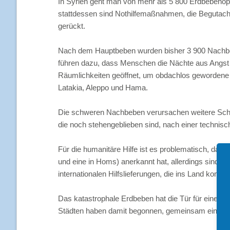
In Syrien geht man von mehr als 5 800 Erdbebeno
stattdessen sind Nothilfemaßnahmen, die Begutac
gerückt.
Nach dem Hauptbeben wurden bisher 3 900 Nachbeben
führen dazu, dass Menschen die Nächte aus Angst we
Räumlichkeiten geöffnet, um obdachlos geworden
Latakia, Aleppo und Hama.
Die schweren Nachbeben verursachen weitere Sch
die noch stehengeblieben sind, nach einer technis
Für die humanitäre Hilfe ist es problematisch, dass
und eine in Homs) anerkannt hat, allerdings sind 
internationalen Hilfslieferungen, die ins Land kom
Das katastrophale Erdbeben hat die Tür für eine v
Städten haben damit begonnen, gemeinsam ein Konz