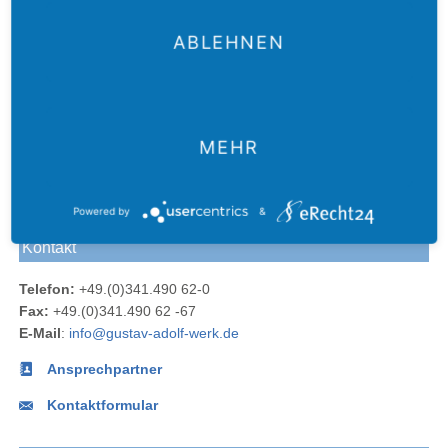
ABLEHNEN
Der
Das
Das
E-Mail
Der
MEHR
Gustav-
Gustav-
Gustav-
an das
Newsletter
Adolf-
Adolf-
Adolf-
Gustav-
des
Das
Werk
Werk
Werk
Adolf-
Gustav-
Powered by
&
Gustav-
Blog
bei
bei
Werk
Adolf-
Kontakt
Adolf-
Facebook
Instagram
Werks
Werk
Telefon:
+49.(0)341.490 62-0
bei
Fax:
+49.(0)341.490 62 -67
LinkedIn
E-Mail
:
info@gustav-adolf-werk.de
Ansprechpartner
Kontaktformular