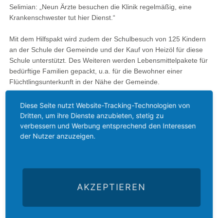
Selimian: „Neun Ärzte besuchen die Klinik regelmäßig, eine
Krankenschwester tut hier Dienst.“
Mit dem Hilfspakt wird zudem der Schulbesuch von 125 Kindern
an der Schule der Gemeinde und der Kauf von Heizöl für diese
Schule unterstützt. Des Weiteren werden Lebensmittelpakete für
bedürftige Familien gepackt, u.a. für die Bewohner einer
Flüchtlingsunterkunft in der Nähe der Gemeinde.
Die Hilfe der armenisch-evangelischen Gemeinde kommt
Diese Seite nutzt Website-Tracking-Technologien von
Christen und Nicht-Christen in Aleppo zu Gute.
Dritten, um ihre Dienste anzubieten, stetig zu
verbessern und Werbung entsprechend den Interessen
der Nutzer anzuzeigen.
Mit einem ersten Hilfspaket wurden 2013 die Schule und das
Altenheim der presbyterianischen Kirchengemeinde in Homs
wieder instand gesetzt:
Mehr
Zurück
AKZEPTIEREN