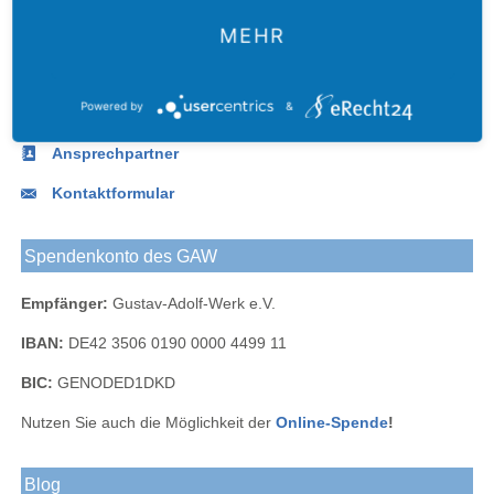
Blog
bei
bei
Werk
Adolf-
Kontakt
Adolf-
Facebook
Instagram
Werks
MEHR
Werk
Telefon:
+49.(0)341.490 62-0
bei
Fax:
+49.(0)341.490 62 -67
LinkedIn
Powered by
&
E-Mail
:
info@gustav-adolf-werk.de
Ansprechpartner
Kontaktformular
Spendenkonto des GAW
Empfänger:
Gustav-Adolf-Werk e.V.
IBAN:
DE42 3506 0190 0000 4499 11
BIC:
GENODED1DKD
Nutzen Sie auch die Möglichkeit der
Online-Spende
!
Blog