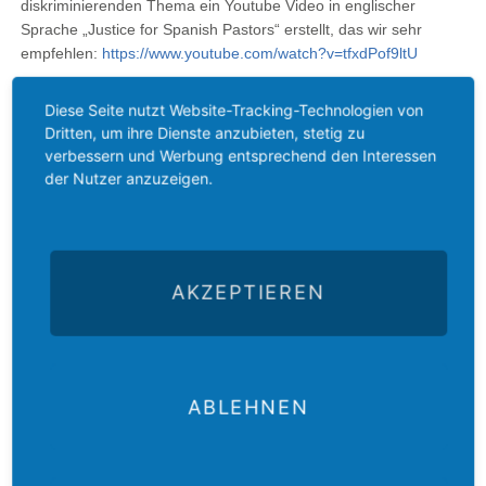
diskriminierenden Thema ein Youtube Video in englischer
Sprache „Justice for Spanish Pastors“ erstellt, das wir sehr
empfehlen:
https://www.youtube.com/watch?v=tfxdPof9ltU
(Quelle: Blätter aus Spanien (Nr. 62 - Frühjahr 2019)
Diese Seite nutzt Website-Tracking-Technologien von
Dritten, um ihre Dienste anzubieten, stetig zu
Zurück
verbessern und Werbung entsprechend den Interessen
der Nutzer anzuzeigen.
AKZEPTIEREN
Der
Das
Das
E-Mail
Der
ABLEHNEN
Gustav-
Gustav-
Gustav-
an das
Newsletter
Adolf-
Adolf-
Adolf-
Gustav-
des
Das
Werk
Werk
Werk
Adolf-
Gustav-
Gustav-