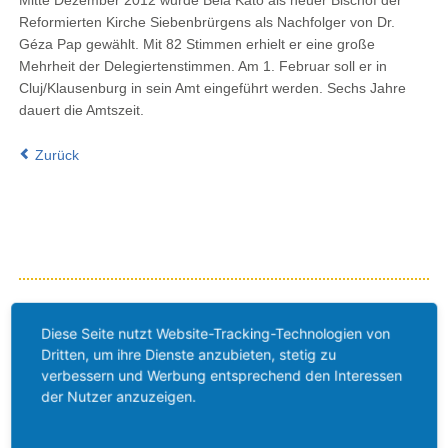
Mitte Dezember 2012 wurde Belá Kató als neuer Bischof der
Reformierten Kirche Siebenbrürgens als Nachfolger von Dr.
Géza Pap gewählt. Mit 82 Stimmen erhielt er eine große
Mehrheit der Delegiertenstimmen. Am 1. Februar soll er in
Cluj/Klausenburg in sein Amt eingeführt werden. Sechs Jahre
dauert die Amtszeit.
Zurück
Diese Seite nutzt Website-Tracking-Technologien von
Dritten, um ihre Dienste anzubieten, stetig zu
verbessern und Werbung entsprechend den Interessen
Der
Das
Das
E-Mail
Der
der Nutzer anzuzeigen.
Gustav-
Gustav-
Gustav-
an das
Newsletter
Adolf-
Adolf-
Adolf-
Gustav-
des
Das
Werk
Werk
Werk
Adolf-
Gustav-