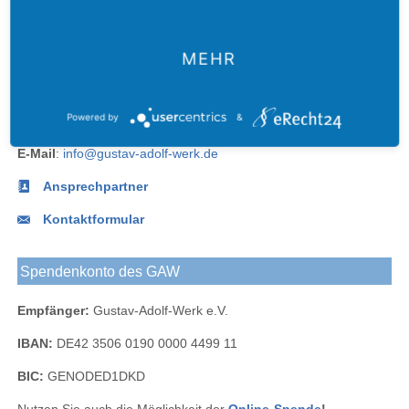
Gustav-
Gustav-
Gustav-
an das
Newsletter
Adolf-
Adolf-
Adolf-
Gustav-
des
Das
Werk
Werk
Werk
Adolf-
Gustav-
MEHR
Gustav-
Blog
bei
bei
Werk
Adolf-
Kontakt
Adolf-
Facebook
Instagram
Werks
Werk
Telefon:
+49.(0)341.490 62-0
bei
Powered by
&
Fax:
+49.(0)341.490 62 -67
LinkedIn
E-Mail
:
info@gustav-adolf-werk.de
Ansprechpartner
Kontaktformular
Spendenkonto des GAW
Empfänger:
Gustav-Adolf-Werk e.V.
IBAN:
DE42 3506 0190 0000 4499 11
BIC:
GENODED1DKD
Nutzen Sie auch die Möglichkeit der
Online-Spende
!