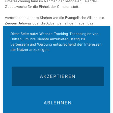
Unterzeichnung fand im Rahmen der nationalen Feier der
Gebetswoche für die Einheit der Christen statt.
Verschiedene andere Kirchen wie die Evangelische Allianz, die
Zeugen Jehovas oder die Adventgemeinden haben das
Dokument über die gegenseitige Anerkennung der Taufe nicht
Diese Seite nutzt Website-Tracking-Technologien von
unterzeichnet. Für sie bleibt jedoch die Möglichkeit offen, dies
Dritten, um ihre Dienste anzubieten, stetig zu
zukünftig zu tun.
verbessern und Werbung entsprechend den Interessen
der Nutzer anzuzeigen.
Zurück
AKZEPTIEREN
ABLEHNEN
Der
Das
Das
E-Mail
Der