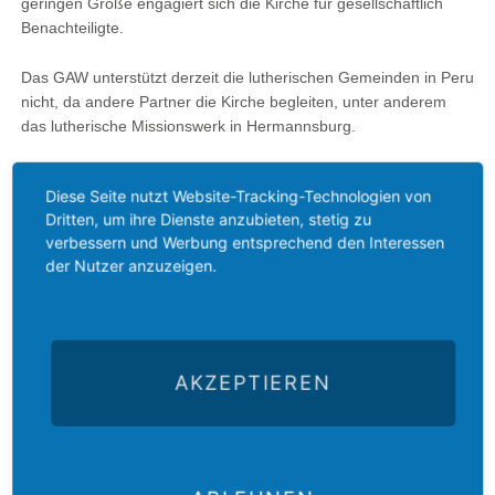
geringen Größe engagiert sich die Kirche für gesellschaftlich
Benachteiligte.
Das GAW unterstützt derzeit die lutherischen Gemeinden in Peru
nicht, da andere Partner die Kirche begleiten, unter anderem
das lutherische Missionswerk in Hermannsburg.
Foto: LWB/A. Weyermüller
Diese Seite nutzt Website-Tracking-Technologien von
Dritten, um ihre Dienste anzubieten, stetig zu
Mehr:
https://de.lutheranworld.org/de/content/trauer-um-
verbessern und Werbung entsprechend den Interessen
prasidentin-der-lutherischen-kirche-perus-21?
der Nutzer anzuzeigen.
ct=t(EMAIL_CAMPAIGN_20190719_COPY_01)
Zurück
AKZEPTIEREN