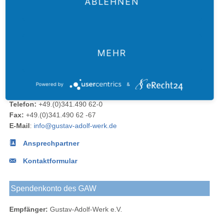
ABLEHNEN
Der
Das
Das
E-Mail
Der
Gustav-
Gustav-
Gustav-
an das
Newsletter
MEHR
Adolf-
Adolf-
Adolf-
Gustav-
des
Das
Werk
Werk
Werk
Adolf-
Gustav-
Gustav-
Blog
bei
bei
Werk
Adolf-
Kontakt
Adolf-
Powered by
&
Facebook
Instagram
Werks
Werk
Telefon:
+49.(0)341.490 62-0
bei
Fax:
+49.(0)341.490 62 -67
LinkedIn
E-Mail
:
info@gustav-adolf-werk.de
Ansprechpartner
Kontaktformular
Spendenkonto des GAW
Empfänger:
Gustav-Adolf-Werk e.V.