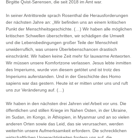
Birgitte Qvist-Sørensen, die seit 2018 im Amt war.
In seiner Antrittsrede sprach Rosenthal die Herausforderungen
der nächsten Jahre an: „Wir befinden uns an einem kritischen
Punkt der Menschheitsgeschichte. (…) Wir haben alle möglichen
kritischen Schwellen überschritten, wir schädigen die Umwelt
und die Lebensbedingungen großer Teile der Menschheit
unwiderruflich, was unsere Überlebenschancen drastisch
einschränkt. Wir haben keine Zeit mehr für lauwarme Antworten.
Wir müssen unsere Komfortzone verlassen. Jesus lebte inmitten
des Imperiums, wurde von diesem getötet und ist trotz des
Imperiums auferstanden. Und in der Geschichte des Homo
sapiens war das gestern. Heute ist er mitten unter uns und ruft
uns zur Veränderung auf. (…)
Wir haben in den nächsten drei Jahren viel Arbeit vor uns. Die
öffentlichen und stillen Kriege im Nahen Osten, in der Ukraine,
im Sudan, im Kongo, in Äthiopien, in Myanmar und an so vielen
anderen Orten sowie das Leid, das sie verursachen, werden
weiterhin unsere Aufmerksamkeit erfordern. Die schrecklichen
wirtschaftlichen Ungerechtigkeiten fordern uns auf, die