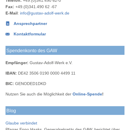
Telefon:
+49.(0)341.490 62-0
bei
Fax:
+49.(0)341.490 62 -67
LinkedIn
E-Mail
:
info@gustav-adolf-werk.de
Ansprechpartner
Kontaktformular
Spendenkonto des GAW
Empfänger:
Gustav-Adolf-Werk e.V.
IBAN:
DE42 3506 0190 0000 4499 11
BIC:
GENODED1DKD
Nutzen Sie auch die Möglichkeit der
Online-Spende
!
Blog
Glaube verbindet
Pfarrer Enno Haaks, Generalsekretär des GAW, berichtet über