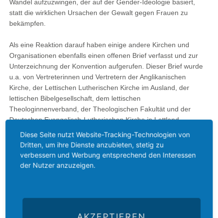
Wandel aufzuzwingen, der auf der Gender-Ideologie basiert,
statt die wirklichen Ursachen der Gewalt gegen Frauen zu
bekämpfen.
Als eine Reaktion darauf haben einige andere Kirchen und
Organisationen ebenfalls einen offenen Brief verfasst und zur
Unterzeichnung der Konvention aufgerufen. Dieser Brief wurde
u.a. von Vertreterinnen und Vertretern der Anglikanischen
Kirche, der Lettischen Lutherischen Kirche im Ausland, der
lettischen Bibelgesellschaft, dem lettischen
Theologinnenverband, der Theologischen Fakultät und der
Deutschen Evangelisch-Lutherischen Kirche in Lettland
unterzeichnet.
Diese Seite nutzt Website-Tracking-Technologien von
Dritten, um ihre Dienste anzubieten, stetig zu
Am 10. Mai 2016 hat die lettische Regierung nach einer langen
verbessern und Werbung entsprechend den Interessen
Diskussion die Unterzeichnung unterstützt. Auch der Präsident
der Nutzer anzuzeigen.
Raimonds Vējonis hat seine Unterstützung geäußert. Bis
Februar 2016 wurde das Übereinkommen laut Wikipedia von 39
Staaten unterzeichnet und von 20 ratifiziert. Deutschland hat es
unterzeichnet, aber nicht ratifiziert, weil diesbezüglich kein
AKZEPTIEREN
Handlungsbedarf bestünde.