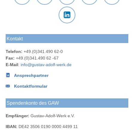
Der
Das
Das
E-Mail
Der
Gustav-
Gustav-
Gustav-
an das
Newsletter
Adolf-
Adolf-
Adolf-
Gustav-
des
Das
Werk
Werk
Werk
Adolf-
Gustav-
Gustav-
Blog
bei
bei
Werk
Adolf-
Kontakt
Adolf-
Facebook
Instagram
Werks
Werk
Telefon:
+49.(0)341.490 62-0
bei
Fax:
+49.(0)341.490 62 -67
LinkedIn
E-Mail
:
info@gustav-adolf-werk.de
Ansprechpartner
Kontaktformular
Spendenkonto des GAW
Empfänger:
Gustav-Adolf-Werk e.V.
IBAN:
DE42 3506 0190 0000 4499 11