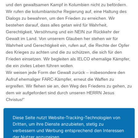
und den gewaltsamen Kampf in Kolumbien nicht zu befördern.
Wir rufen die kolumbianische Regierung auf, eine Haltung des
Dialogs zu bewahren, um den Frieden zu erreichen. Wir
bestehen darauf, dass alles getan wird für Wahrheit,
Gerechtigkeit, Versöhnung und ein NEIN zur Rückkehr der
Gewalt im Land. Von unserem Glauben her stehen wir für
Wahrheit und Gerechtigkeit ein, rufen auf, die Rechte der Opfer
des Krieges zu achten und die zu schützen, die sich für den
Frieden einsetzen. Wir begleiten als IELCO ehemalige Kämpfer,
die ein ziviles Leben führen wollen.
Wir weisen jede Form der Gewalt zurück – insbesondere den
Aufruf ehemaliger FARC-Kämpfer, erneut die Waffen zu
ergreifen. Wir flehen sie an, den Weg des Friedens zu gehen, zu
dem wir aufgefordert sind durch unseren HERRN Jesus
Christus!“
Viele Kolumbianer hofften auf einen dauerhaften Frieden nach
Diese Seite nutzt Website-Tracking-Technologien von
einem über 50-jährigen Krieg, in dem mindestens 220.000
Dritten, um ihre Dienste anzubieten, stetig zu
Menschen gestorben sind. Das Friedensabkommen wurde vor
verbessern und Werbung entsprechend den Interessen
drei Jahren unterzeichnet . Sowohl die Regierung als auch die
der Nutzer anzuzeigen.