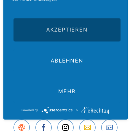
FARC haben die Umsetzung immer wieder torpediert – gerade
unter dem Präsidenten Duque, der seit 2018 im Amt ist. Der Ruf
zu den Waffen ist ein großer Rückschritt für den
Friedensprozess, auch wenn Márquez wohl nur eine kleine
Rebellengruppe repräsentiert. Die Gefahr ist, dass sich diese
AKZEPTIEREN
Gruppe mit der anderen, weiterhin aktiven Rebellengruppe ELN
verbündet, die inzwischen ein Rückzugsgebiet in Venezuela
gefunden hat und von dort aus agiert. In der angespannten
Lage in Kolumbien durch die vielen Flüchtlinge aus Venezuela
ABLEHNEN
macht die Situation nicht leichter.
Zurück
MEHR
Powered by
&