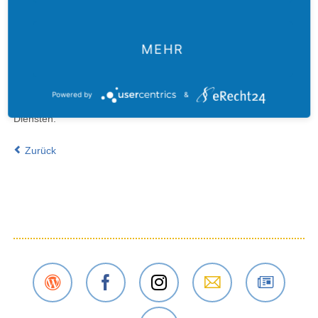
erreichen.
Die ELKRK dankte ihren internationalen Partnern, darunter dem
MEHR
Gustav-Adolf-Werk, dem Martin-Luther-Bund und dem
Lutherischen Weltbund, für die fortlaufende Unterstützung bei
der Durchführung von Seminaren und Synoden sowie für die
Powered by
&
Hilfe bei diakonischen Projekten und anderen kirchlichen
Diensten.
Zurück
Der
Das
Das
E-Mail
Der