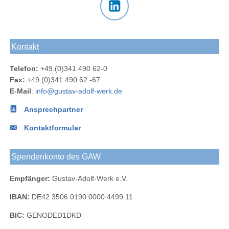
Gustav-
Gustav-
Gustav-
an das
Newsletter
Adolf-
Adolf-
Adolf-
Gustav-
des
Das
Werk
Werk
Werk
Adolf-
Gustav-
Gustav-
Blog
bei
bei
Werk
Adolf-
Kontakt
Adolf-
Facebook
Instagram
Werks
Werk
Telefon:
+49.(0)341.490 62-0
bei
Fax:
+49.(0)341.490 62 -67
LinkedIn
E-Mail
:
info@gustav-adolf-werk.de
Ansprechpartner
Kontaktformular
Spendenkonto des GAW
Empfänger:
Gustav-Adolf-Werk e.V.
IBAN:
DE42 3506 0190 0000 4499 11
BIC:
GENODED1DKD