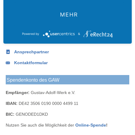
Das
Werk
Werk
Werk
Adolf-
Gustav-
Gustav-
Blog
bei
bei
Werk
Adolf-
MEHR
Kontakt
Adolf-
Facebook
Instagram
Werks
Werk
Telefon:
+49.(0)341.490 62-0
bei
Powered by
&
Fax:
+49.(0)341.490 62 -67
LinkedIn
E-Mail
:
info@gustav-adolf-werk.de
Ansprechpartner
Kontaktformular
Spendenkonto des GAW
Empfänger:
Gustav-Adolf-Werk e.V.
IBAN:
DE42 3506 0190 0000 4499 11
BIC:
GENODED1DKD
Nutzen Sie auch die Möglichkeit der
Online-Spende
!