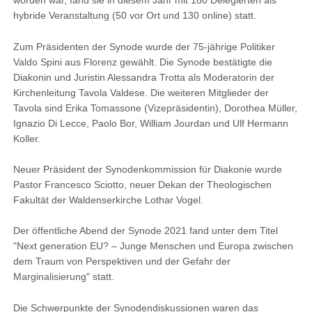
worden war, fand sie in diesem Jahr mit 180 Delegierten als
hybride Veranstaltung (50 vor Ort und 130 online) statt.
Zum Präsidenten der Synode wurde der 75-jährige Politiker
Valdo Spini aus Florenz gewählt. Die Synode bestätigte die
Diakonin und Juristin Alessandra Trotta als Moderatorin der
Kirchenleitung Tavola Valdese. Die weiteren Mitglieder der
Tavola sind Erika Tomassone (Vizepräsidentin), Dorothea Müller,
Ignazio Di Lecce, Paolo Bor, William Jourdan und Ulf Hermann
Koller.
Neuer Präsident der Synodenkommission für Diakonie wurde
Pastor Francesco Sciotto, neuer Dekan der Theologischen
Fakultät der Waldenserkirche Lothar Vogel.
Der öffentliche Abend der Synode 2021 fand unter dem Titel
"Next generation EU? – Junge Menschen und Europa zwischen
dem Traum von Perspektiven und der Gefahr der
Marginalisierung" statt.
Die Schwerpunkte der Synodendiskussionen waren das