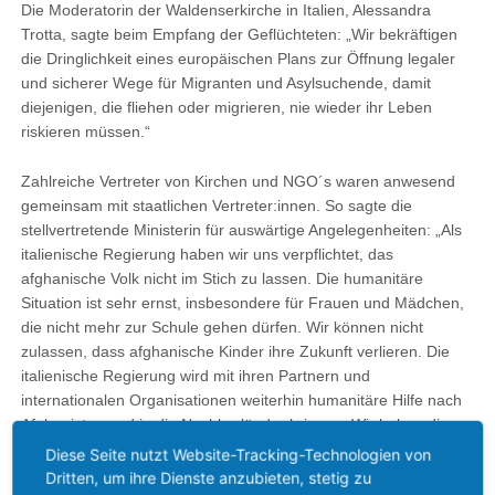
Die Moderatorin der Waldenserkirche in Italien, Alessandra
Trotta, sagte beim Empfang der Geflüchteten: „Wir bekräftigen
die Dringlichkeit eines europäischen Plans zur Öffnung legaler
und sicherer Wege für Migranten und Asylsuchende, damit
diejenigen, die fliehen oder migrieren, nie wieder ihr Leben
riskieren müssen.“
Zahlreiche Vertreter von Kirchen und NGO´s waren anwesend
gemeinsam mit staatlichen Vertreter:innen. So sagte die
stellvertretende Ministerin für auswärtige Angelegenheiten: „Als
italienische Regierung haben wir uns verpflichtet, das
afghanische Volk nicht im Stich zu lassen. Die humanitäre
Situation ist sehr ernst, insbesondere für Frauen und Mädchen,
die nicht mehr zur Schule gehen dürfen. Wir können nicht
zulassen, dass afghanische Kinder ihre Zukunft verlieren. Die
italienische Regierung wird mit ihren Partnern und
internationalen Organisationen weiterhin humanitäre Hilfe nach
Afghanistan und in die Nachbarländer bringen. Wir haben die
Pflicht, diejenigen willkommen zu heißen, die dank der
Diese Seite nutzt Website-Tracking-Technologien von
humanitären Korridore nach Italien kommen."
Dritten, um ihre Dienste anzubieten, stetig zu