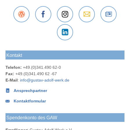
Der
Das
Das
E-Mail
Der
Gustav-
Gustav-
Gustav-
an das
Newsletter
Adolf-
Adolf-
Adolf-
Gustav-
des
Das
Werk
Werk
Werk
Adolf-
Gustav-
Gustav-
Blog
bei
bei
Werk
Adolf-
Kontakt
Adolf-
Facebook
Instagram
Werks
Werk
Telefon:
+49.(0)341.490 62-0
bei
Fax:
+49.(0)341.490 62 -67
LinkedIn
E-Mail
:
info@gustav-adolf-werk.de
Ansprechpartner
Kontaktformular
Spendenkonto des GAW
Empfänger:
Gustav-Adolf-Werk e.V.