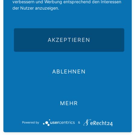
verbessern und Werbung entsprechend den Interessen
Daniele Garrone, Präsident des Bundes der Evangelischen
der Nutzer anzuzeigen.
Kirchen in Italien, und Alessandra Trotta, Moderatorin der
Waldenserkirche, erklärten: „Die humanitären Korridore sind
eine bewährte Praxis. Wir dürfen die Menschen in Not nicht
vergessen. In diesen Tagen engagieren wir uns auch für die
AKZEPTIEREN
Unterstützung der aus der Ukraine Geflüchteten, in der
Überzeugung, dass es keinen Unterschied gibt zwischen
Europäern und Nichteuropäern. Alle Flüchtlinge verdienen ein
sicheres Ziel, ohne zu unterscheiden nach Herkunft oder
religiöser Identität. Wir hoffen auf einen kulturellen Wandel in der
ABLEHNEN
Flüchtlingspolitik." Sie betonten, dass keine Flüchtenden
vergessen werden dürften.
Zurück
MEHR
Powered by
&