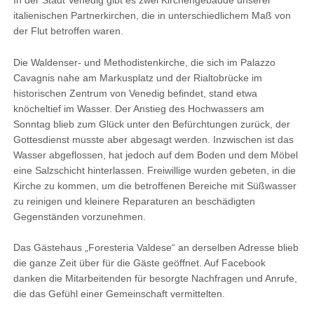
In der Stadt Venedig gibt es zwei Kirchengebäude unserer
italienischen Partnerkirchen, die in unterschiedlichem Maß von
der Flut betroffen waren.
Die Waldenser- und Methodistenkirche, die sich im Palazzo
Cavagnis nahe am Markusplatz und der Rialtobrücke im
historischen Zentrum von Venedig befindet, stand etwa
knöcheltief im Wasser. Der Anstieg des Hochwassers am
Sonntag blieb zum Glück unter den Befürchtungen zurück, der
Gottesdienst musste aber abgesagt werden. Inzwischen ist das
Wasser abgeflossen, hat jedoch auf dem Boden und dem Möbel
eine Salzschicht hinterlassen. Freiwillige wurden gebeten, in die
Kirche zu kommen, um die betroffenen Bereiche mit Süßwasser
zu reinigen und kleinere Reparaturen an beschädigten
Gegenständen vorzunehmen.
Das Gästehaus „Foresteria Valdese“ an derselben Adresse blieb
die ganze Zeit über für die Gäste geöffnet. Auf Facebook
danken die Mitarbeitenden für besorgte Nachfragen und Anrufe,
die das Gefühl einer Gemeinschaft vermittelten.