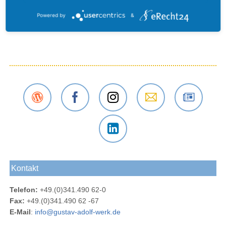
Zurück
Powered by
&
Der
Das
Das
E-Mail
Der
Gustav-
Gustav-
Gustav-
an das
Newsletter
Adolf-
Adolf-
Adolf-
Gustav-
des
Das
Werk
Werk
Werk
Adolf-
Gustav-
Gustav-
Blog
bei
bei
Werk
Adolf-
Kontakt
Adolf-
Facebook
Instagram
Werks
Werk
Telefon:
+49.(0)341.490 62-0
bei
Fax:
+49.(0)341.490 62 -67
LinkedIn
E-Mail
:
info@gustav-adolf-werk.de