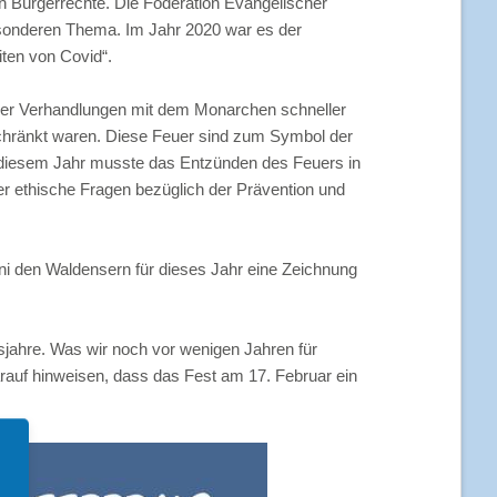
 Bürgerrechte. Die Föderation Evangelischer
Predigten und Predigthilfen
besonderen Thema. Im Jahr 2020 war es der
iten von Covid“.
Werbemittel
Postkarten & Plakate
e zum Schulbeginn
 der Verhandlungen mit dem Monarchen schneller
schränkt waren. Diese Feuer sind zum Symbol der
Corporate Design (intern)
reunden
n diesem Jahr musste das Entzünden des Feuers in
er ethische Fragen bezüglich der Prävention und
Downloads (intern)
ktionen
i den Waldensern für dieses Jahr eine Zeichnung
sjahre. Was wir noch vor wenigen Jahren für
arauf hinweisen, dass das Fest am 17. Februar ein