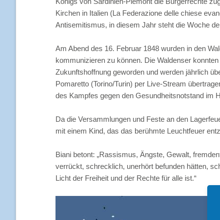
Königs von Sardinien-Piemont die Bürgerrechte zu
Kirchen in Italien (La Federazione delle chiese e
Antisemitismus, in diesem Jahr steht die Woche der 
Am Abend des 16. Februar 1848 wurden in den Wald
kommunizieren zu können. Die Waldenser konnten en
Zukunftshoffnung geworden und werden jährlich üb
Pomaretto (Torino/Turin) per Live-Stream übertrag
des Kampfes gegen den Gesundheitsnotstand im Hinbli
Da die Versammlungen und Feste an den Lagerfeuer
mit einem Kind, das das berühmte Leuchtfeuer entz
Biani betont: „Rassismus, Ängste, Gewalt, fremden
verrückt, schrecklich, unerhört befunden hätten, s
Licht der Freiheit und der Rechte für alle ist.“