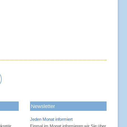
-
Newsletter
Jeden Monat informiert
n
kretär
Einmal im Monat informieren wir Sie über