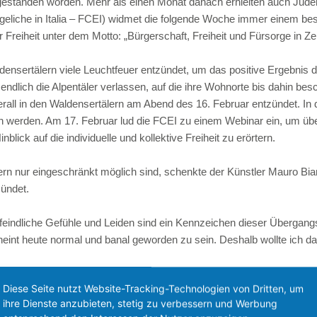
gestanden worden. Mehr als einen Monat danach erhielten auch Juden
Jahresbericht
Jahresprojekt der Frauen
Stiftungen
vangeliche in Italia – FCEI) widmet die folgende Woche immer einem 
Freiheit unter dem Motto: „Bürgerschaft, Freiheit und Fürsorge in Ze
Diaspora
Stipendien
Termine
Geschichte
Links
Gottesdienst
ensertälern viele Leuchtfeuer entzündet, um das positive Ergebnis
dlich die Alpentäler verlassen, auf die ihre Wohnorte bis dahin be
Urlaub bei F
erall in den Waldensertälern am Abend des 16. Februar entzündet. I
en werden. Am 17. Februar lud die FCEI zu einem Webinar ein, um üb
Weihnachtsa
ck auf die individuelle und kollektive Freiheit zu erörtern.
n nur eingeschränkt möglich sind, schenkte der Künstler Mauro Bian
ündet.
feindliche Gefühle und Leiden sind ein Kennzeichen dieser Übergang
cheint heute normal und banal geworden zu sein. Deshalb wollte ich d
Diese Seite nutzt Website-Tracking-Technologien von Dritten, um
ihre Dienste anzubieten, stetig zu verbessern und Werbung