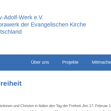
-Adolf-Werk e.V.
orawerk der Evangelischen Kirche
tschland
Über uns
Projekte
Mitmach
Ansprechpartner
Hauptgrupp
Partner
reiheit
Vorstand
Frauenarbeit
Projekte
Leitbild
Junges GAW
Konfigabe
Satzung
Freiwilligend
Kindergabe
stinnen und Christen in Italien den Tag der Freiheit. Am 17. Februa