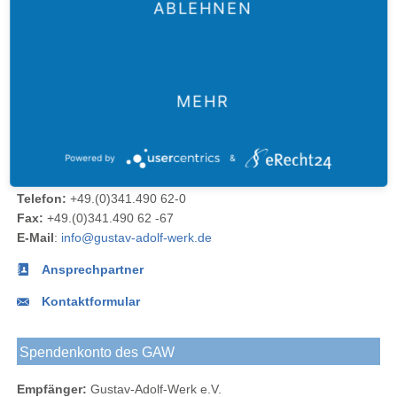
ABLEHNEN
Der
Das
Das
E-Mail
Der
Gustav-
Gustav-
Gustav-
an das
Newsletter
MEHR
Adolf-
Adolf-
Adolf-
Gustav-
des
Das
Werk
Werk
Werk
Adolf-
Gustav-
Gustav-
Blog
bei
bei
Werk
Adolf-
Powered by
&
Kontakt
Adolf-
Facebook
Instagram
Werks
Werk
Telefon:
+49.(0)341.490 62-0
bei
Fax:
+49.(0)341.490 62 -67
LinkedIn
E-Mail
:
info@gustav-adolf-werk.de
Ansprechpartner
Kontaktformular
Spendenkonto des GAW
Empfänger:
Gustav-Adolf-Werk e.V.