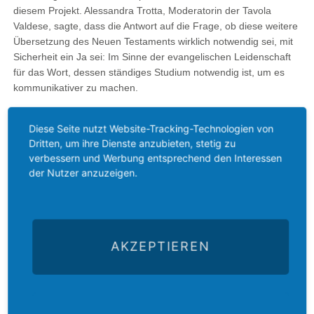
diesem Projekt. Alessandra Trotta, Moderatorin der Tavola
Valdese, sagte, dass die Antwort auf die Frage, ob diese weitere
Übersetzung des Neuen Testaments wirklich notwendig sei, mit
Sicherheit ein Ja sei: Im Sinne der evangelischen Leidenschaft
für das Wort, dessen ständiges Studium notwendig ist, um es
kommunikativer zu machen.
Die Veröffentlichung des Ökumenischen Neuen Testaments ist
Diese Seite nutzt Website-Tracking-Technologien von
ein Aufruf zur Einheit von Christinnen und Christen in Italien und
Dritten, um ihre Dienste anzubieten, stetig zu
zum gemeinsamen Studium der Bibel. Es ist zugleich ein
verbessern und Werbung entsprechend den Interessen
Hoffnungszeichen, dass nun auch die erste ökumenische
der Nutzer anzuzeigen.
Übersetzung des Alten Testaments beginnen kann.
Zurück
AKZEPTIEREN