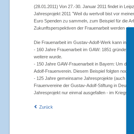
(28.01.2011) Von 27.-30. Januar 2011 findet in Lei
Jahresprojekt 2011 "Weil du wertvoll bist vor meine
Euro Spenden zu sammeln, zum Beispiel für die Arbei
Zukunftsperspektiven der Frauenarbeit werden ein 
Die Frauenarbeit im Gustav-Adolf-Werk kann in die
-
160 Jahre Frauenarbeit im GAW
: 1851 gründete s
weitere wurde.
-
150 Jahre GAW-Frauenarbeit in Bayern
: Um der k
Adolf-Frauenverein. Diesem Beispiel folgten noc
-
125 Jahre gemeinsame Jahresprojekte
(auch "Lie
Frauenvereine der Gustav-Adolf-Stiftung in Deutsc
Jahresprojekt nur einmal ausgefallen - im Kriegsjah
Zurück