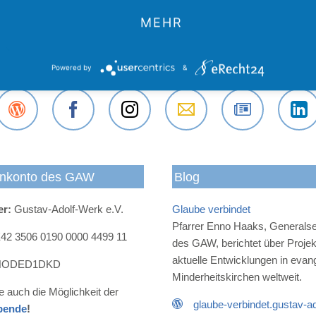
MEHR
Powered by
&
Der
Das
Das
E-Mail
Der
Das
Gustav-
Gustav-
Gustav-
an das
Newsletter
Gustav
Adolf-
Adolf-
Adolf-
Gustav-
des
Adolf-
nkonto des GAW
Blog
Werk
Werk
Werk
Adolf-
Gustav-
Werk
Blog
bei
bei
Werk
Adolf-
bei
er:
Gustav-Adolf-Werk e.V.
Glaube verbindet
Facebook
Instagram
Werks
LinkedI
Pfarrer Enno Haaks, Generalse
2 3506 0190 0000 4499 11
des GAW, berichtet über Proje
aktuelle Entwicklungen in evan
ODED1DKD
Minderheitskirchen weltweit.
e auch die Möglichkeit der
glaube-verbindet.gustav-ad
pende
!