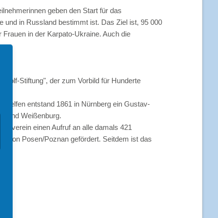
Predigten und Predigthilfen
eilnehmerinnen geben den Start für das
e und in Russland bestimmt ist. Das Ziel ist, 95 000
Werbemittel
r Frauen in der Karpato-Ukraine. Auch die
Postkarten & Plakate
e zum Schulbeginn
Corporate Design (intern)
reunden
Adolf-Stiftung", der zum Vorbild für Hunderte
Downloads (intern)
ktionen
erhelfen entstand 1861 in Nürnberg ein Gustav-
gen und Weißenburg.
uenverein einen Aufruf an alle damals 421
ähe von Posen/Poznan gefördert. Seitdem ist das