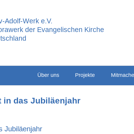
-Adolf-Werk e.V.
orawerk der Evangelischen Kirche
tschland
Über uns
Projekte
Mitmach
Ansprechpartner
Hauptgrupp
Partner
 in das Jubiläenjahr
Vorstand
Frauenarbeit
Projekte
Leitbild
Junges GAW
Konfigabe
Satzung
Freiwilligend
Kindergabe
s Jubiläenjahr