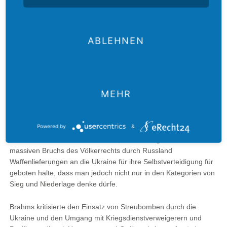
In Russland können wir momentan mit niemandem reden: Mit
Putin können wir nicht reden und eine kritische Opposition gibt
es nicht mehr.“
ABLEHNEN
Renke Brahms (Deutschland)
sprach aus der Perspektive der
evangelischen Friedensethik: „In der Friedensarbeit in
Deutschland haben wir zu lange Zeit nur in andere
MEHR
Weltgegenden geschaut – nach Afghanistan, Irak, Mali und
Syrien –, aber nicht in den Osten Europas. Über das, was
Russland auf der Krim, in Tschetschenien und in Georgien getan
Powered by
&
hat, haben wir zu wenig geredet. Das sage ich ganz
selbstkritisch.“ Brahms unterstrich, dass er angesichts des
massiven Bruchs des Völkerrechts durch Russland
Waffenlieferungen an die Ukraine für ihre Selbstverteidigung für
geboten halte, dass man jedoch nicht nur in den Kategorien von
Sieg und Niederlage denke dürfe.
Brahms kritisierte den Einsatz von Streubomben durch die
Ukraine und den Umgang mit Kriegsdienstverweigerern und