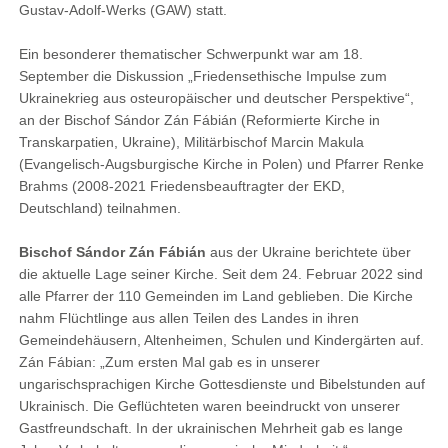
Gustav-Adolf-Werks (GAW) statt.
Ein besonderer thematischer Schwerpunkt war am 18.
September die Diskussion „Friedensethische Impulse zum
Ukrainekrieg aus osteuropäischer und deutscher Perspektive“,
an der Bischof Sándor Zán Fábián (Reformierte Kirche in
Transkarpatien, Ukraine), Militärbischof Marcin Makula
(Evangelisch-Augsburgische Kirche in Polen) und Pfarrer Renke
Brahms (2008-2021 Friedensbeauftragter der EKD,
Deutschland) teilnahmen.
Bischof Sándor Zán Fábián
aus der Ukraine berichtete über
die aktuelle Lage seiner Kirche. Seit dem 24. Februar 2022 sind
alle Pfarrer der 110 Gemeinden im Land geblieben. Die Kirche
nahm Flüchtlinge aus allen Teilen des Landes in ihren
Gemeindehäusern, Altenheimen, Schulen und Kindergärten auf.
Zán Fábian: „Zum ersten Mal gab es in unserer
ungarischsprachigen Kirche Gottesdienste und Bibelstunden auf
Ukrainisch. Die Geflüchteten waren beeindruckt von unserer
Gastfreundschaft. In der ukrainischen Mehrheit gab es lange