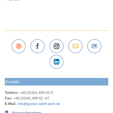
Der
Das
Das
E-Mail
Der
Gustav-
Gustav-
Gustav-
an das
Newsletter
Adolf-
Adolf-
Adolf-
Gustav-
des
Das
Werk
Werk
Werk
Adolf-
Gustav-
Gustav-
Blog
bei
bei
Werk
Adolf-
Kontakt
Adolf-
Facebook
Instagram
Werks
Werk
Telefon:
+49.(0)341.490 62-0
bei
Fax:
+49.(0)341.490 62 -67
LinkedIn
E-Mail
:
info@gustav-adolf-werk.de
Ansprechpartner