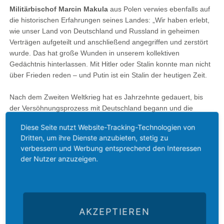
Militärbischof Marcin Makula
aus Polen verwies ebenfalls auf
die historischen Erfahrungen seines Landes: „Wir haben erlebt,
wie unser Land von Deutschland und Russland in geheimen
Verträgen aufgeteilt und anschließend angegriffen und zerstört
wurde. Das hat große Wunden in unserem kollektiven
Gedächtnis hinterlassen. Mit Hitler oder Stalin konnte man nicht
über Frieden reden – und Putin ist ein Stalin der heutigen Zeit.
Nach dem Zweiten Weltkrieg hat es Jahrzehnte gedauert, bis
der Versöhnungsprozess mit Deutschland begann und die
deutsche Regierung Verantwortung für die
Diese Seite nutzt Website-Tracking-Technologien von
nationalsozialistischen Verbrechen an uns Polen übernahm.
Dritten, um ihre Dienste anzubieten, stetig zu
Russland aber hat sich bis heute nicht entschuldigt.
verbessern und Werbung entsprechend den Interessen
der Nutzer anzuzeigen.
Polen hat viel Land verloren und hat immer wieder für seine
Freiheit gekämpft. Für uns ist die Freiheit im Zweifel wichtiger
als das Leben. Ich bin der Meinung, dass wir Putin stoppen
müssen, und sei es mit Waffengewalt und unter Einsatz unseres
Lebens. Auch Jesus Christus hat sein Blut vergossen, um uns
AKZEPTIEREN
Menschen von der Macht der Sünde zu befreien.