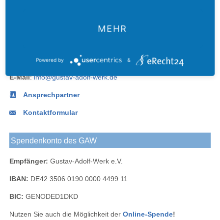
Adolf-
Adolf-
Adolf-
Gustav-
des
Das
Werk
Werk
Werk
Adolf-
Gustav-
Gustav-
Blog
bei
bei
Werk
Adolf-
MEHR
Kontakt
Adolf-
Facebook
Instagram
Werks
Werk
Telefon:
+49.(0)341.490 62-0
bei
Powered by
&
Fax:
+49.(0)341.490 62 -67
LinkedIn
E-Mail
:
info@gustav-adolf-werk.de
Ansprechpartner
Kontaktformular
Spendenkonto des GAW
Empfänger:
Gustav-Adolf-Werk e.V.
IBAN:
DE42 3506 0190 0000 4499 11
BIC:
GENODED1DKD
Nutzen Sie auch die Möglichkeit der
Online-Spende
!