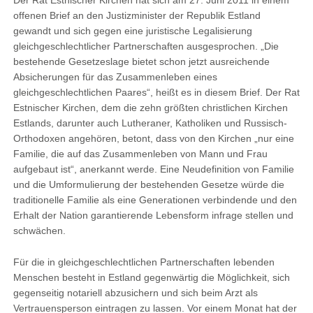
Der Rat Estnischer Kirchen hat sich am 27. Juni 2011 in einem
offenen Brief an den Justizminister der Republik Estland
gewandt und sich gegen eine juristische Legalisierung
gleichgeschlechtlicher Partnerschaften ausgesprochen. „Die
bestehende Gesetzeslage bietet schon jetzt ausreichende
Absicherungen für das Zusammenleben eines
gleichgeschlechtlichen Paares“, heißt es in diesem Brief. Der Rat
Estnischer Kirchen, dem die zehn größten christlichen Kirchen
Estlands, darunter auch Lutheraner, Katholiken und Russisch-
Orthodoxen angehören, betont, dass von den Kirchen „nur eine
Familie, die auf das Zusammenleben von Mann und Frau
aufgebaut ist“, anerkannt werde. Eine Neudefinition von Familie
und die Umformulierung der bestehenden Gesetze würde die
traditionelle Familie als eine Generationen verbindende und den
Erhalt der Nation garantierende Lebensform infrage stellen und
schwächen.
Für die in gleichgeschlechtlichen Partnerschaften lebenden
Menschen besteht in Estland gegenwärtig die Möglichkeit, sich
gegenseitig notariell abzusichern und sich beim Arzt als
Vertrauensperson eintragen zu lassen. Vor einem Monat hat der