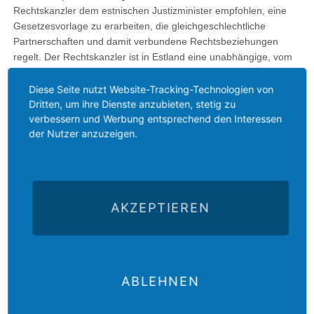
Rechtskanzler dem estnischen Justizminister empfohlen, eine
Gesetzesvorlage zu erarbeiten, die gleichgeschlechtliche
Partnerschaften und damit verbundene Rechtsbeziehungen
regelt. Der Rechtskanzler ist in Estland eine unabhängige, vom
Präsident ernannte Amtsperson, die die Verfassungsmäßigkeit
der Gesetzgebung überwacht und zugleich als Ombudsmann
Diese Seite nutzt Website-Tracking-Technologien von
fungiert.
Dritten, um ihre Dienste anzubieten, stetig zu
verbessern und Werbung entsprechend den Interessen
der Nutzer anzuzeigen.
Zurück
AKZEPTIEREN
ABLEHNEN
Der
Das
Das
E-Mail
Der
Gustav-
Gustav-
Gustav-
an das
Newsletter