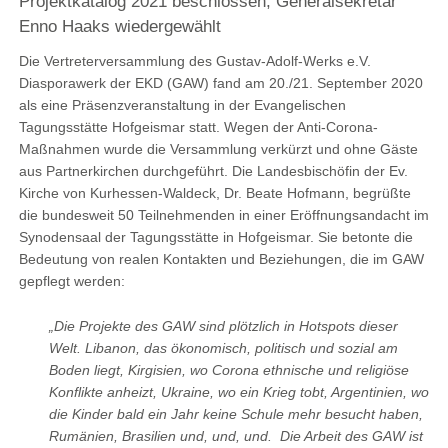
Projektkatalog 2021 beschlossen, Generalsekretär
Enno Haaks wiedergewählt
Die Vertreterversammlung des Gustav-Adolf-Werks e.V.
Diasporawerk der EKD (GAW) fand am 20./21. September 2020
als eine Präsenzveranstaltung in der Evangelischen
Tagungsstätte Hofgeismar statt. Wegen der Anti-Corona-
Maßnahmen wurde die Versammlung verkürzt und ohne Gäste
aus Partnerkirchen durchgeführt. Die Landesbischöfin der Ev.
Kirche von Kurhessen-Waldeck, Dr. Beate Hofmann, begrüßte
die bundesweit 50 Teilnehmenden in einer Eröffnungsandacht im
Synodensaal der Tagungsstätte in Hofgeismar. Sie betonte die
Bedeutung von realen Kontakten und Beziehungen, die im GAW
gepflegt werden:
„Die Projekte des GAW sind plötzlich in Hotspots dieser
Welt. Libanon, das ökonomisch, politisch und sozial am
Boden liegt, Kirgisien, wo Corona ethnische und religiöse
Konflikte anheizt, Ukraine, wo ein Krieg tobt, Argentinien, wo
die Kinder bald ein Jahr keine Schule mehr besucht haben,
Rumänien, Brasilien und, und, und. Die Arbeit des GAW ist