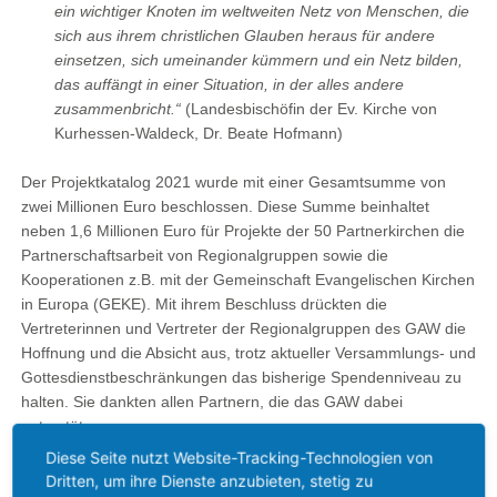
ein wichtiger Knoten im weltweiten Netz von Menschen, die
sich aus ihrem christlichen Glauben heraus für andere
einsetzen, sich umeinander kümmern und ein Netz bilden,
das auffängt in einer Situation, in der alles andere
zusammenbricht.“
(Landesbischöfin der Ev. Kirche von
Kurhessen-Waldeck, Dr. Beate Hofmann)
Der Projektkatalog 2021 wurde mit einer Gesamtsumme von
zwei Millionen Euro beschlossen. Diese Summe beinhaltet
neben 1,6 Millionen Euro für Projekte der 50 Partnerkirchen die
Partnerschaftsarbeit von Regionalgruppen sowie die
Kooperationen z.B. mit der Gemeinschaft Evangelischen Kirchen
in Europa (GEKE). Mit ihrem Beschluss drückten die
Vertreterinnen und Vertreter der Regionalgruppen des GAW die
Hoffnung und die Absicht aus, trotz aktueller Versammlungs- und
Gottesdienstbeschränkungen das bisherige Spendenniveau zu
halten. Sie dankten allen Partnern, die das GAW dabei
unterstützen.
Diese Seite nutzt Website-Tracking-Technologien von
Die Vertreterversammlung entlastete den Vorstand. Pfarrer Enno
Dritten, um ihre Dienste anzubieten, stetig zu