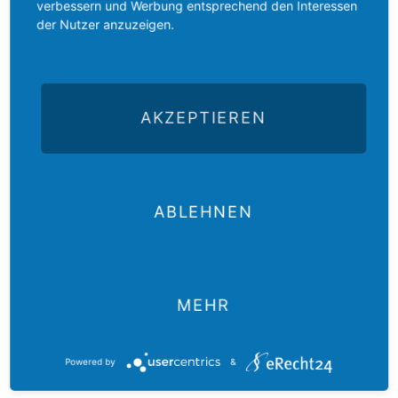
Haaks wurde mit großer Mehrheit für eine dritte Amtszeit für
verbessern und Werbung entsprechend den Interessen
sechs Jahre als Generalsekretär des GAW wiedergewählt.
der Nutzer anzuzeigen.
Haaks sieht im GAW besonders in Krisensituationen einen
wichtigen Halt für die Partnerkirchen:
„In Krisenfällen zählen unsere gewachsenen Kontakte.
AKZEPTIEREN
Durch sie besteht eine Vertrauensbasis und diese macht
eine schnelle Hilfe möglich.“
(Enno Haaks)
Als neue Beisitzerin im Vorstand für die Amtszeit vom 2021 bis
2024 wurde Pfarrerin Birgit Hamrich, Referentin für Entwicklung
ABLEHNEN
und Partnerschaften in Europa und USA bei Zentrum Oekumene
der EKHN und EKKW (GAW Hessen-Nassau) gewählt.
Zurück
MEHR
Powered by
&