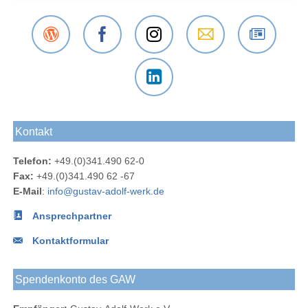
Der
Das
Das
E-Mail
Der
Gustav-
Gustav-
Gustav-
an das
Newsletter
Adolf-
Adolf-
Adolf-
Gustav-
des
Das
Werk
Werk
Werk
Adolf-
Gustav-
Gustav-
Blog
bei
bei
Werk
Adolf-
Kontakt
Adolf-
Facebook
Instagram
Werks
Werk
Telefon:
+49.(0)341.490 62-0
bei
Fax:
+49.(0)341.490 62 -67
LinkedIn
E-Mail
:
info@gustav-adolf-werk.de
Ansprechpartner
Kontaktformular
Spendenkonto des GAW