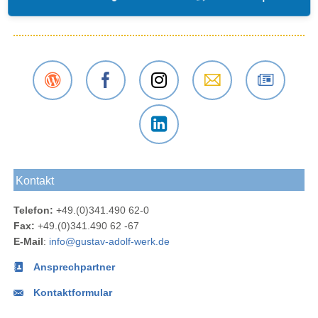
Der
Das
Das
E-Mail
Der
Gustav-
Gustav-
Gustav-
an das
Newsletter
Adolf-
Adolf-
Adolf-
Gustav-
des
Das
Werk
Werk
Werk
Adolf-
Gustav-
Gustav-
Blog
bei
bei
Werk
Adolf-
Kontakt
Adolf-
Facebook
Instagram
Werks
Werk
Telefon:
+49.(0)341.490 62-0
bei
Fax:
+49.(0)341.490 62 -67
LinkedIn
E-Mail
:
info@gustav-adolf-werk.de
Ansprechpartner
Kontaktformular