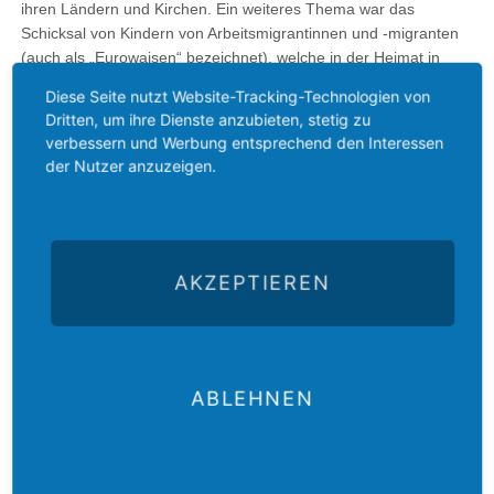
ihren Ländern und Kirchen. Ein weiteres Thema war das
Schicksal von Kindern von Arbeitsmigrantinnen und -migranten
(auch als „Eurowaisen“ bezeichnet), welche in der Heimat in
Obhut von Verwandten zurückbleiben. Es betrifft im Osten
Diese Seite nutzt Website-Tracking-Technologien von
Europas Millionen von Kindern. Einige solcher Schicksale
Dritten, um ihre Dienste anzubieten, stetig zu
wurden im Rahmen einer Podiumsdiskussion auch von
verbessern und Werbung entsprechend den Interessen
Betroffenen veranschaulicht. Das GAW und die Frauenarbeit im
der Nutzer anzuzeigen.
GAW unterstützen kirchliche Projekte in Polen, Litauen, in der
Slowakei, in Rumänien, Bulgarien – aber auch z.B. in Portugal –,
die sich solcher Kinder und ihrer seelischen Nöte annehmen.
Eine umfangreiche Kooperation gibt es auf diesem Gebiet mit
der Gemeinschaft Evangelischer Kirchen in Europa (GEKE), für
AKZEPTIEREN
die das GAW seit 2019 die Projektabwicklung übernommen hat.
Gastgeber in Bad Driburg waren das GAW Westfalen und die
Evangelische Kirche von Westfalen. Zum Eröffnungsgottesdienst
ABLEHNEN
am 22. September 2024 in der Evangelischen Kirche Bad
Driburg predigte Ulf Schlüter, Theologischer Vizepräsident der
Evangelischen Kirche von Westfalen über Identitäten, die nicht
alle frei gewählt werden können, und trotzdem das Leben