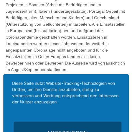
Projekten in Spanien (Arbeit mit Bedürftigen und im
Jugendzentrum), Italien (Kindertagesstätte), Portugal (Arbeit mit
Bedürftigen, alten Menschen und Kindern) und Griechenland
(Unterstützung von Geflüchteten) mitarbeiten. Alle Einsatzstellen
in Europa sind (bis auf Italien) neu und aufgrund der
Coronapandemie geschaffen worden. Einsatzstellen in
Lateinamerika werden dieses Jahr wegen der weiterhin
angespannten Coronalage nicht angeboten und für die
Einsatzstellen im Osten Europas fanden sich keine
Bewerberinnen oder Bewerber. Die Ausreise wird vorrausichtlich
im August/September stattfinden.
„Wir freuen uns, diesen Weg mit euch gehen zu dürfen! Bereits
Diese Seite nutzt Website-Tracking-Technologien von
auf unserem Startseminar habt ihr gezeigt, dass ihr motiviert
Dritten, um ihre Dienste anzubieten, stetig zu
verbessern und Werbung entsprechend den Interessen
und engagiert seid! Ein großes DANKE auch noch an unsere
der Nutzer anzuzeigen.
Teamenden, die wie immer eine große Bereicherung waren“,
schreibt die Geschäftsstelle des GAW Württemberg auf ihrer
Facebookseite.
Weitere Infos zum Freiwilligendienst:
https://www.gaw-