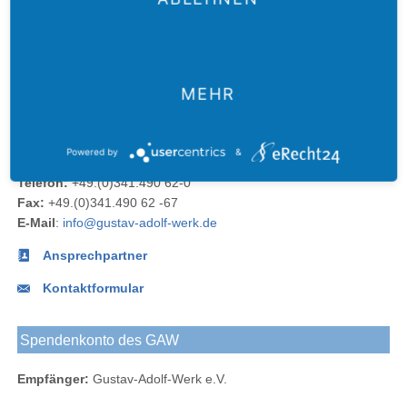
Der
Das
Das
E-Mail
Der
Gustav-
Gustav-
Gustav-
an das
Newsletter
Adolf-
Adolf-
Adolf-
Gustav-
des
MEHR
Das
Werk
Werk
Werk
Adolf-
Gustav-
Gustav-
Blog
bei
bei
Werk
Adolf-
Kontakt
Adolf-
Facebook
Instagram
Werks
Powered by
&
Werk
Telefon:
+49.(0)341.490 62-0
bei
Fax:
+49.(0)341.490 62 -67
LinkedIn
E-Mail
:
info@gustav-adolf-werk.de
Ansprechpartner
Kontaktformular
Spendenkonto des GAW
Empfänger:
Gustav-Adolf-Werk e.V.