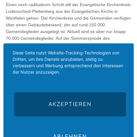
Einen noch radikaleren Schritt will der Evangelische Kirchenkreis
Lüdenscheid-Plettenberg aus der Evangelischen Kirche in
Westfalen gehen. Der Kirchenkreis und die Gemeinden verfügen
über einen Gebäudebestand, der auf rund 150 000
Gemeindeglieder ausgelegt ist. Aktuell sind es aber nur knapp
70 000 Gemeindeglieder. Auf der Sommersynode des
Kirchenkreises im Juni 2024 wurde bekannt, dass eine
Reduktion des Gebäudebestands um etwa 40 bis 50 %
Diese Seite nutzt Website-Tracking-Technologien von
vorgesehen ist – und das bereits bis 2030. Der Kirchenkreis hat
Dritten, um ihre Dienste anzubieten, stetig zu
dafür Empfehlungen gegeben, die Entscheidungen müssen vor
verbessern und Werbung entsprechend den Interessen
der Nutzer anzuzeigen.
Ort getroffen werden.
Zurück
AKZEPTIEREN
ABLEHNEN